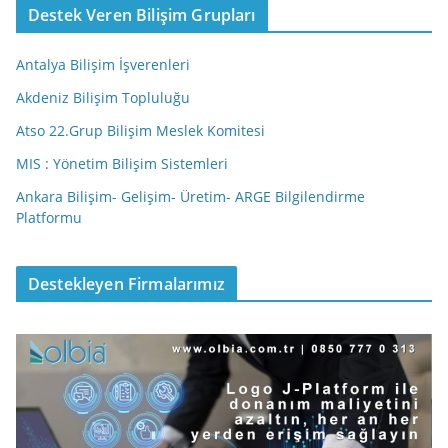
Destek Veren Bilişim Grupları
Antalya Bilişim İşverenleri
Akdeniz Bilişim Topluluğu
Atso 22.Grup Bilişim Meslek Komitesi
MIS : Yönetim Bilişim Sistemleri
Ankara Bilişim- Gelişim- Üretim- ARGE Bilgilendirme
Platformu
Destekleyen Firmalarımız