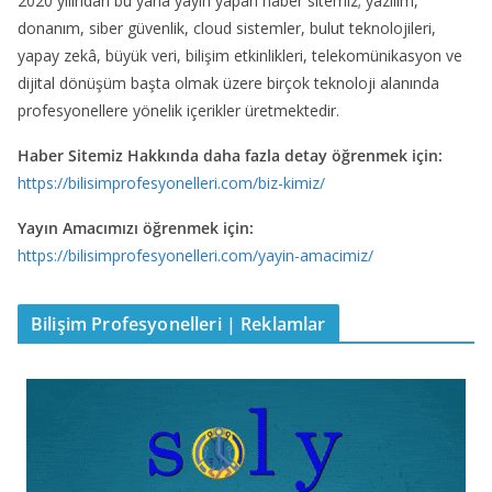
2020 yılından bu yana yayın yapan haber sitemiz; yazılım,
donanım, siber güvenlik, cloud sistemler, bulut teknolojileri,
yapay zekâ, büyük veri, bilişim etkinlikleri, telekomünikasyon ve
dijital dönüşüm başta olmak üzere birçok teknoloji alanında
profesyonellere yönelik içerikler üretmektedir.
Haber Sitemiz Hakkında daha fazla detay öğrenmek için:
https://bilisimprofesyonelleri.com/biz-kimiz/
Yayın Amacımızı öğrenmek için:
https://bilisimprofesyonelleri.com/yayin-amacimiz/
Bilişim Profesyonelleri | Reklamlar