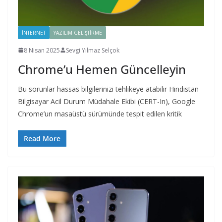
İNTERNET
YAZILIM GELIŞTIRME
8 Nisan 2025
Sevgi Yılmaz Selçok
Chrome’u Hemen Güncelleyin
Bu sorunlar hassas bilgilerinizi tehlikeye atabilir Hindistan
Bilgisayar Acil Durum Müdahale Ekibi (CERT-In), Google
Chrome’un masaüstü sürümünde tespit edilen kritik
Read More