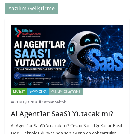
Yazılım Geliştirme
MANŞET
YAPAY ZEKA
YAZILIM GELIŞTIRME
31 Mayıs 2026
Osman Selçok
AI Agent’lar SaaS’ı Yutacak mı?
AI Agent’lar SaaS’ı Yutacak mı? Cevap Sanıldığı Kadar Basit
Değil Teknoloji dünyasında son ayların en çok tartışılan