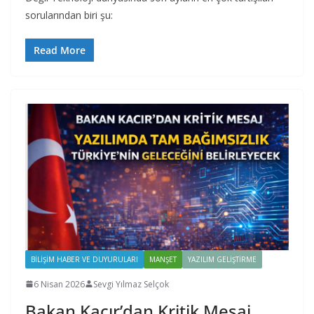
sorularından biri şu:
Read More
BILIŞIM HABER VE DUYURULARI
MANŞET
YAZILIM GELIŞTIRME
6 Nisan 2026
Sevgi Yılmaz Selçok
Bakan Kacır’dan Kritik Mesaj