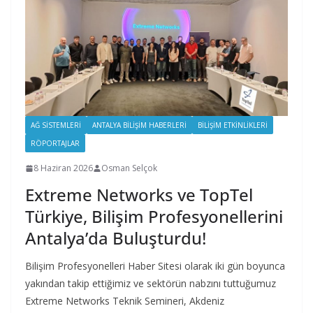
AĞ SISTEMLERI
ANTALYA BILIŞIM HABERLERI
BILIŞIM ETKINLIKLERI
RÖPORTAJLAR
8 Haziran 2026
Osman Selçok
Extreme Networks ve TopTel
Türkiye, Bilişim Profesyonellerini
Antalya’da Buluşturdu!
Bilişim Profesyonelleri Haber Sitesi olarak iki gün boyunca
yakından takip ettiğimiz ve sektörün nabzını tuttuğumuz
Extreme Networks Teknik Semineri, Akdeniz