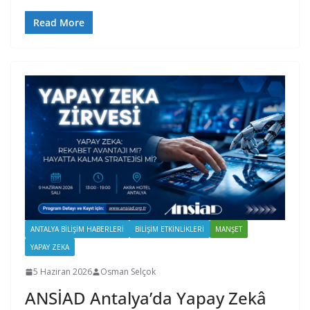
Read More
ANTALYA BILIŞIM HABERLERI
BILIŞIM ETKINLIKLERI
MANŞET
YAPAY ZEKA
5 Haziran 2026
Osman Selçok
ANSİAD Antalya’da Yapay Zekâ