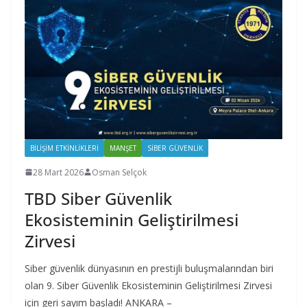
BILIŞIM ETKINLIKLERI
MANŞET
SIBER GÜVENLIK
28 Mart 2026
Osman Selçok
TBD Siber Güvenlik
Ekosisteminin Geliştirilmesi
Zirvesi
Siber güvenlik dünyasının en prestijli buluşmalarından biri
olan 9. Siber Güvenlik Ekosisteminin Geliştirilmesi Zirvesi
için geri sayım başladı! ANKARA –