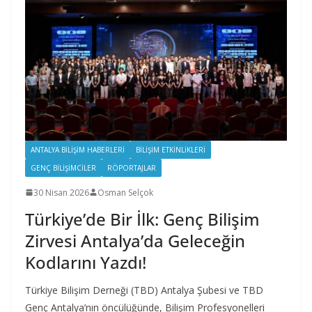
ANTALYA BILIŞIM HABERLERI
BILIŞIM ETKINLIKLERI
GENÇ BILIŞIMCILER
RÖPORTAJLAR
30 Nisan 2026
Osman Selçok
Türkiye’de Bir İlk: Genç Bilişim
Zirvesi Antalya’da Geleceğin
Kodlarını Yazdı!
Türkiye Bilişim Derneği (TBD) Antalya Şubesi ve TBD
Genç Antalya’nın öncülüğünde, Bilişim Profesyonelleri