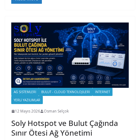
AĞ SISTEMLERI
BULUT - CLOUD TEKNOLOJILERI
İNTERNET
YERLI YAZILIMLAR
12 Mayıs 2026
Osman Selçok
Soly Hotspot ve Bulut Çağında
Sınır Ötesi Ağ Yönetimi