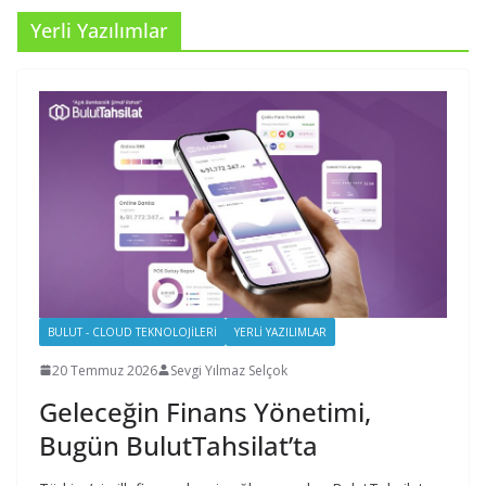
Yerli Yazılımlar
BULUT - CLOUD TEKNOLOJILERI
YERLI YAZILIMLAR
20 Temmuz 2026
Sevgi Yılmaz Selçok
Geleceğin Finans Yönetimi,
Bugün BulutTahsilat’ta