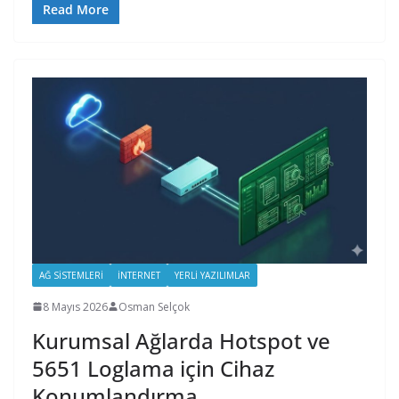
Read More
AĞ SISTEMLERI
İNTERNET
YERLI YAZILIMLAR
8 Mayıs 2026
Osman Selçok
Kurumsal Ağlarda Hotspot ve
5651 Loglama için Cihaz
Konumlandırma