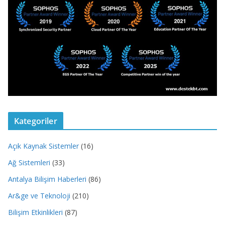
Kategoriler
Açık Kaynak Sistemler
(16)
Ağ Sistemleri
(33)
Antalya Bilişim Haberleri
(86)
Ar&ge ve Teknoloji
(210)
Bilişim Etkinlikleri
(87)