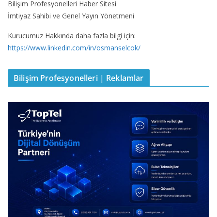
Bilişim Profesyonelleri Haber Sitesi
İmtiyaz Sahibi ve Genel Yayın Yönetmeni
Kurucumuz Hakkında daha fazla bilgi için:
https://www.linkedin.com/in/osmanselcok/
Bilişim Profesyonelleri | Reklamlar