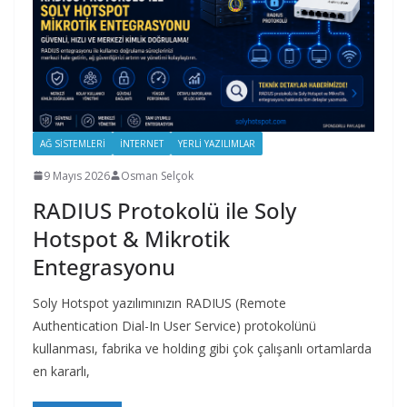
AĞ SISTEMLERI
İNTERNET
YERLI YAZILIMLAR
9 Mayıs 2026
Osman Selçok
RADIUS Protokolü ile Soly
Hotspot & Mikrotik
Entegrasyonu
Soly Hotspot yazılımınızın RADIUS (Remote
Authentication Dial-In User Service) protokolünü
kullanması, fabrika ve holding gibi çok çalışanlı ortamlarda
en kararlı,