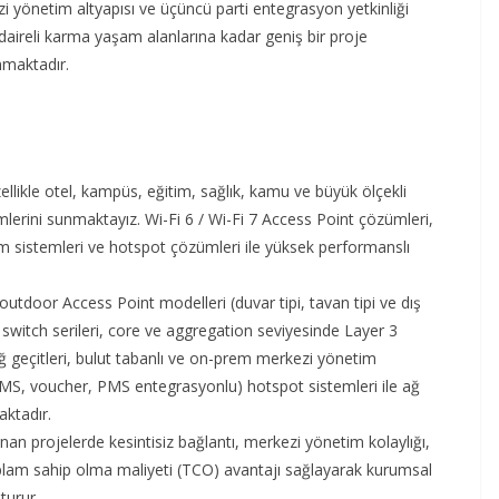
zi yönetim altyapısı ve üçüncü parti entegrasyon yetkinliği
 daireli karma yaşam alanlarına kadar geniş bir proje
nmaktadır.
ellikle otel, kampüs, eğitim, sağlık, kamu ve büyük ölçekli
lerini sunmaktayız. Wi-Fi 6 / Wi-Fi 7 Access Point çözümleri,
im sistemleri ve hotspot çözümleri ile yüksek performanslı
utdoor Access Point modelleri (duvar tipi, tavan tipi ve dış
 switch serileri, core ve aggregation seviyesinde Layer 3
ğ geçitleri, bulut tabanlı ve on-prem merkezi yönetim
(SMS, voucher, PMS entegrasyonlu) hotspot sistemleri ile ağ
aktadır.
an projelerde kesintisiz bağlantı, merkezi yönetim kolaylığı,
oplam sahip olma maliyeti (TCO) avantajı sağlayarak kurumsal
turur.