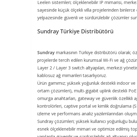
Leelen sistemleri; ölçeklenebilir IP mimarisi, merke
sayesinde küçük ölçekli villa projelerinden binlerce
yelpazesinde güvenli ve sürdürülebilir çözümler su
Sundray Türkiye Distribütörü
Sundray
markasının Türkiye distribütörü olarak; öz
projelerde tercih edilen kurumsal Wi-Fi ve ağ çözüm
Layer 2 / Layer 3 switch altyapıları, merkezi yönet
kablosuz ağ mimarileri tasarlıyoruz.
Ürün gamımız; yüksek yoğunluk destekli indoor ve o
ortam çözümleri), multi-gigabit uplink destekli PoE
omurga anahtarları, gateway ve güvenlik özellikli a
kontrolörleri, captive portal ve kimlik doğrulama 
izleme ve performans analiz yazılımlarından oluşm
Sundray çözümleri; yüksek kullanıcı yoğunluğu bulun
esnek ölçeklenebilir mimari ve optimize edilmiş t
yapılarda güvenilir ve sürdürülebilir ağ altyapısı oluş