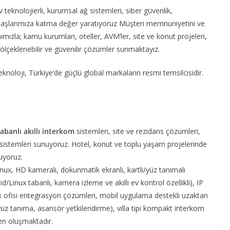
v teknolojierli, kurumsal ağ sistemleri, siber güvenlik,
daşlarımıza katma değer yaratıyoruz Müşteri memnuniyetini ve
mımızla; kamu kurumları, oteller, AVM’ler, site ve konut projeleri,
 ölçeklenebilir ve güvenilir çözümler sunmaktayız.
knoloji, Türkiye’de güçlü global markaların resmi temsilcisidir.
tabanlı akıllı interkom
sistemleri, site ve rezidans çözümleri,
 sistemleri sunuyoruz. Hotel, konut ve toplu yaşam projelerinde
uyoruz.
nux, HD kameralı, dokunmatik ekranlı, kartlı/yüz tanımalı
Linux tabanlı, kamera izleme ve akıllı ev kontrol özellikli), IP
lik ofisi entegrasyon çözümleri, mobil uygulama destekli uzaktan
 yüz tanıma, asansör yetkilendirme), villa tipi kompakt interkom
den oluşmaktadır.