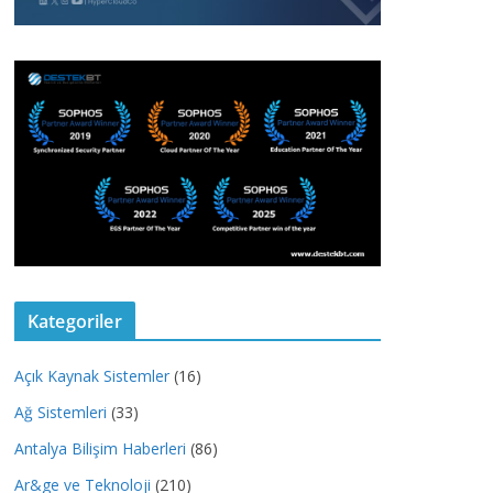
Kategoriler
Açık Kaynak Sistemler
(16)
Ağ Sistemleri
(33)
Antalya Bilişim Haberleri
(86)
Ar&ge ve Teknoloji
(210)