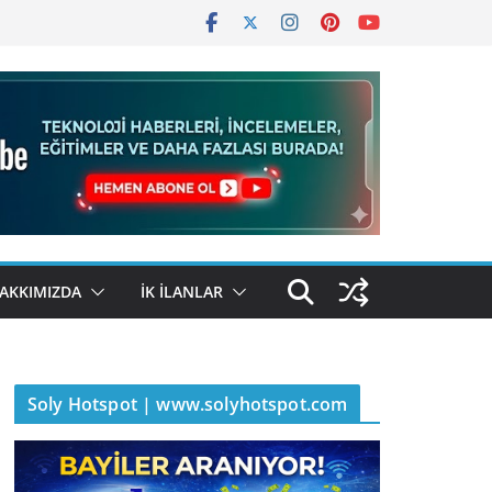
AKKIMIZDA
İK İLANLAR
Soly Hotspot | www.solyhotspot.com