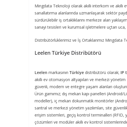
Mingdata Teknoloji olarak akıllı interkom ve akıllı e
sanallatırma alanlarında uzmanlaşarak sektör pay
sürdürülebilir iş ortaklıklarını merkeze alan yaklaşı
sanayi tesisleri ve kurumsal işletmelere uçtan uca,
Distribütörlüklerimiz ve İş Ortaklarımız Mingdata Te
Leelen Türkiye Distribütörü
Leelen
markasının
Türkiye
distribütörü olarak;
IP 
akıllı ev otomasyon altyapıları ve merkezi yönetim
güvenli, modern ve entegre yaşam alanları oluştur
Ürün gamımız; dış mekan kapı panelleri (Android/Li
modeller), iç mekan dokunmatik monitörler (Android/
santral ve merkezi yönetim yazılımları, site güven
erişim sistemleri, geçiş kontrol terminalleri (RFID,
çözümleri ve modüler akıllı ev kontrol sistemlerin