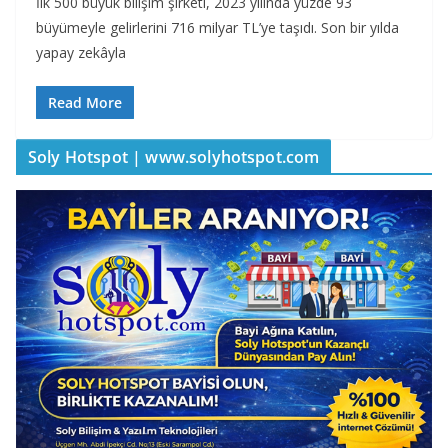
İlk 500 büyük bilişim şirketi, 2023 yılında yüzde 93
büyümeyle gelirlerini 716 milyar TL’ye taşıdı. Son bir yılda
yapay zekâyla
Read More
Soly Hotspot | www.solyhotspot.com