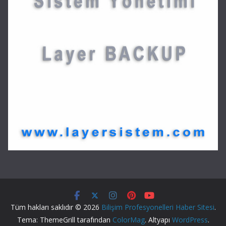
Tüm hakları saklıdır © 2026
Bilişim Profesyonelleri Haber Sitesi
.
Tema: ThemeGrill tarafından
ColorMag
. Altyapı
WordPress
.