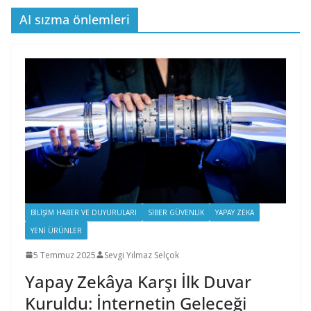
AI sızma önlemleri
BILIŞIM HABER VE DUYURULARI
SIBER GÜVENLIK
YAPAY ZEKA
YENI ÜRÜNLER
5 Temmuz 2025
Sevgi Yılmaz Selçok
Yapay Zekâya Karşı İlk Duvar
Kuruldu: İnternetin Geleceği