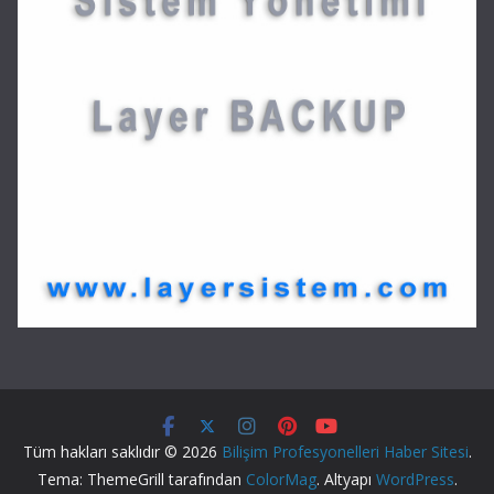
Tüm hakları saklıdır © 2026
Bilişim Profesyonelleri Haber Sitesi
.
Tema: ThemeGrill tarafından
ColorMag
. Altyapı
WordPress
.