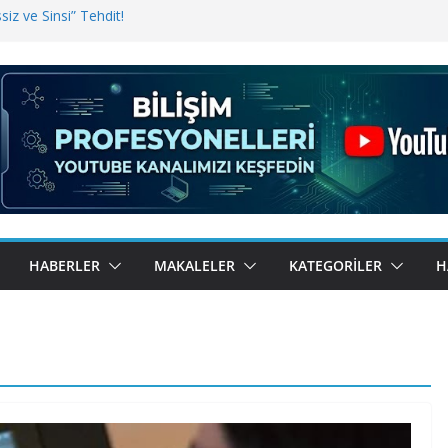
iz ve Sinsi” Tehdit!
inde Erişim Sorunu
i, Bugün BulutTahsilat’ta
ndı? Kemal Oral Tüm Sorularımızı
HABERLER
MAKALELER
KATEGORILER
H