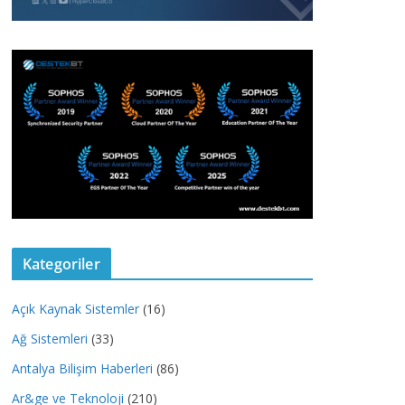
Kategoriler
Açık Kaynak Sistemler
(16)
Ağ Sistemleri
(33)
Antalya Bilişim Haberleri
(86)
Ar&ge ve Teknoloji
(210)