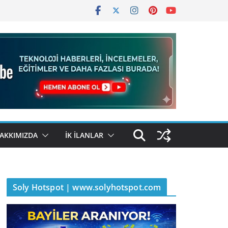
AKKIMIZDA
İK İLANLAR
Soly Hotspot | www.solyhotspot.com