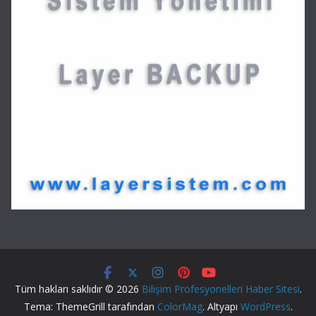
Tüm hakları saklıdır © 2026
Bilişim Profesyonelleri Haber Sitesi
.
Tema: ThemeGrill tarafından
ColorMag
. Altyapı
WordPress
.