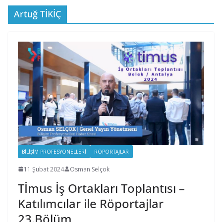
Artuğ TİKİÇ
BILIŞIM PROFESYONELLERI
RÖPORTAJLAR
11 Şubat 2024
Osman Selçok
Tİmus İş Ortakları Toplantısı –
Katılımcılar ile Röportajlar
23.Bölüm