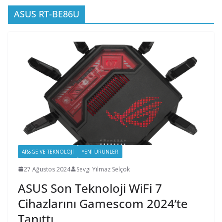
ASUS RT-BE86U
AR&GE VE TEKNOLOJI
YENI ÜRÜNLER
27 Ağustos 2024
Sevgi Yılmaz Selçok
ASUS Son Teknoloji WiFi 7
Cihazlarını Gamescom 2024’te
Tanıttı