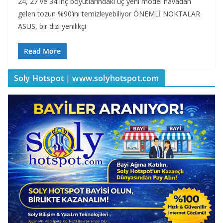
24, 27 ve 34 inç boyutlarındaki üç yeni model havadan
gelen tozun %90’ını temizleyebiliyor ÖNEMLİ NOKTALAR
ASUS, bir dizi yenilikçi
Read More
Soly Hotspot | www.solyhotspot.com