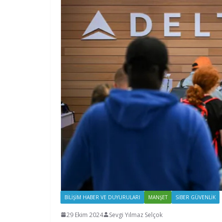
BILIŞIM HABER VE DUYURULARI
MANŞET
SIBER GÜVENLIK
29 Ekim 2024
Sevgi Yılmaz Selçok