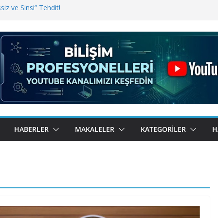
iz ve Sinsi” Tehdit!
inde Erişim Sorunu
i, Bugün BulutTahsilat’ta
ndı? Kemal Oral Tüm Sorularımızı
HABERLER
MAKALELER
KATEGORILER
H