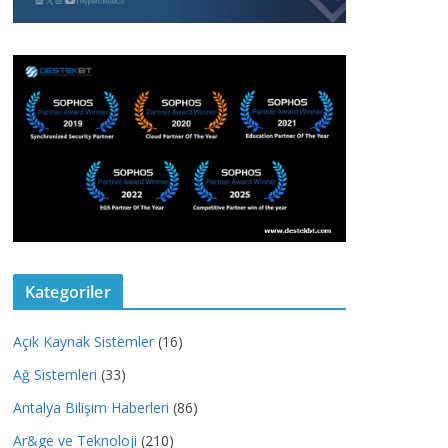
Kategoriler
Açık Kaynak Sistemler
(16)
Ağ Sistemleri
(33)
Antalya Bilişim Haberleri
(86)
Ar&ge ve Teknoloji
(210)