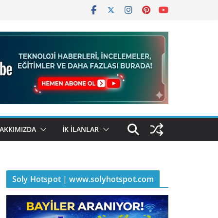
AKKIMIZDA
İK İLANLAR
Soly Hotspot | www.solyhotspot.com