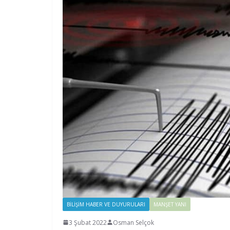
BILIŞIM HABER VE DUYURULARI
MANŞET YANI
3 Şubat 2022
Osman Selçok