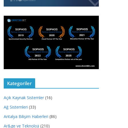
Kategoriler
Açık Kaynak Sistemler
(16)
Ağ Sistemleri
(33)
Antalya Bilişim Haberleri
(86)
Ar&ge ve Teknoloji
(210)