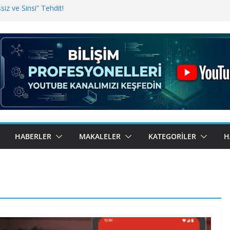
iz ve Sinsi” Tehdit!
inde Erişim Sorunu
i, Bugün BulutTahsilat’ta
ndı? Kemal Oral Tüm Sorularımızı
HABERLER
MAKALELER
KATEGORILER
H