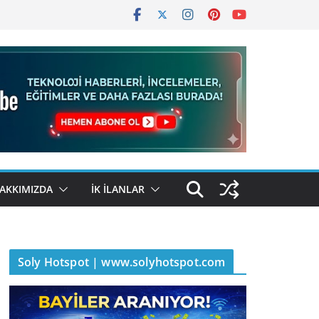
AKKIMIZDA
İK İLANLAR
Soly Hotspot | www.solyhotspot.com