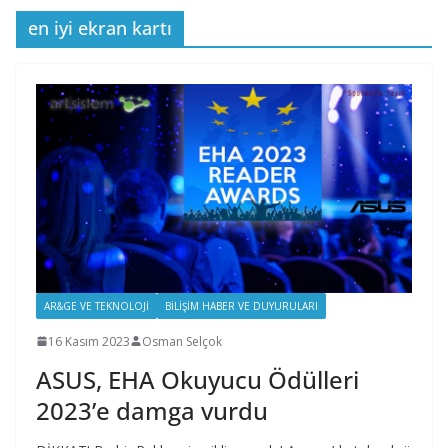
en iyi ekran kartı
AR&GE VE TEKNOLOJI
BILIŞIM HABER VE DUYURULARI
16 Kasım 2023
Osman Selçok
ASUS, EHA Okuyucu Ödülleri
2023’e damga vurdu