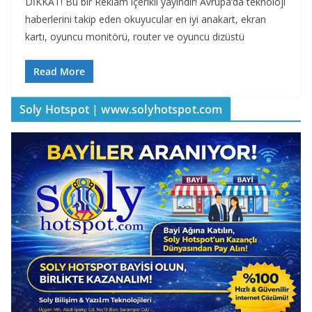
DİKKAT! Bu bir Reklam içerikli yayındır! Avrupa’da teknoloji
haberlerini takip eden okuyucular en iyi anakart, ekran
kartı, oyuncu monitörü, router ve oyuncu dizüstü
Read More
Soly Hotspot | www.solyhotspot.com