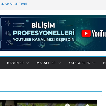
iz ve Sinsi” Tehdit!
inde Erişim Sorunu
i, Bugün BulutTahsilat’ta
ndı? Kemal Oral Tüm Sorularımızı
HABERLER
MAKALELER
KATEGORILER
H