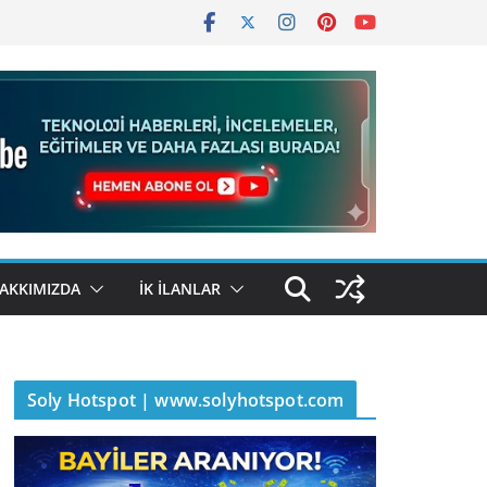
AKKIMIZDA
İK İLANLAR
Soly Hotspot | www.solyhotspot.com