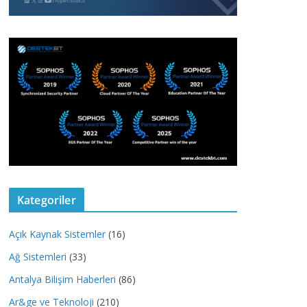
Kategoriler
Açık Kaynak Sistemler
(16)
Ağ Sistemleri
(33)
Antalya Bilişim Haberleri
(86)
Ar&ge ve Teknoloji
(210)