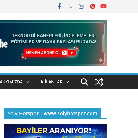
AKKIMIZDA
İK İLANLAR
Soly Hotspot | www.solyhotspot.com