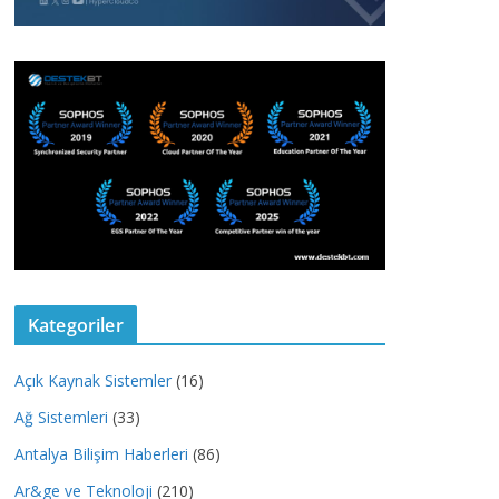
Kategoriler
Açık Kaynak Sistemler
(16)
Ağ Sistemleri
(33)
Antalya Bilişim Haberleri
(86)
Ar&ge ve Teknoloji
(210)