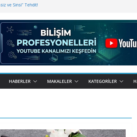
iz ve Sinsi” Tehdit!
inde Erişim Sorunu
i, Bugün BulutTahsilat’ta
ndı? Kemal Oral Tüm Sorularımızı
HABERLER
MAKALELER
KATEGORILER
H