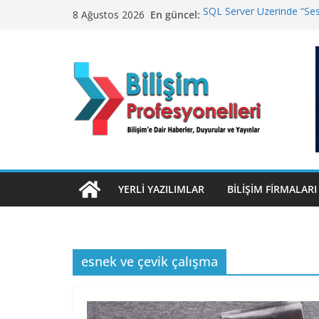
Skip
En güncel:
SQL Server Üzerinde “Sess
8 Ağustos 2026
to
Winamp Geri Dönüyor
TurkNet’te Türkiye Genel
content
Geleceğin Finans Yönetim
ElektraWeb’de Neler Yaşa
Yanıtladı
YERLI YAZILIMLAR
BILIŞIM FIRMALARI
esnek ve çevik çalışma