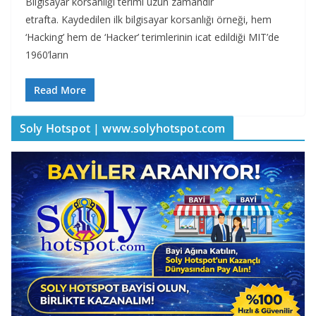
Bilgisayar korsanlığı terimi uzun zamandır
etrafta. Kaydedilen ilk bilgisayar korsanlığı örneği, hem
‘Hacking’ hem de ‘Hacker’ terimlerinin icat edildiği MIT’de
1960’ların
Read More
Soly Hotspot | www.solyhotspot.com