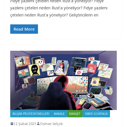
Fidye yazılımı çeteleri neden Rust’a yöneliyor? Fidye
yazılımı çeteleri neden Rust’a yöneliyor? Fidye yazılımı
çeteleri neden Rust’a yöneliyor? Geliştiricilerin en
Read More
BILIŞIM PROFESYONELLERI
MAKALE
MANŞET
SIBER GÜVENLIK
12 Şubat 2021
Osman Selçok