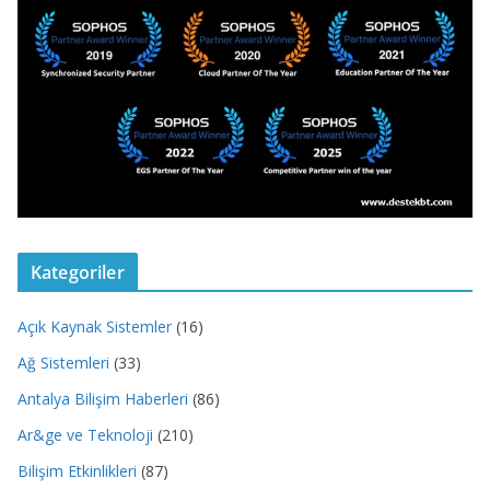
Kategoriler
Açık Kaynak Sistemler
(16)
Ağ Sistemleri
(33)
Antalya Bilişim Haberleri
(86)
Ar&ge ve Teknoloji
(210)
Bilişim Etkinlikleri
(87)