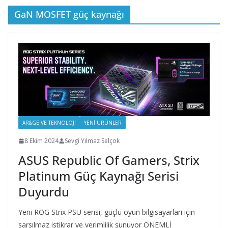
GaN MOSFET güç kaynağı
AR&GE VE TEKNOLOJI
YENI ÜRÜNLER
8 Ekim 2024
Sevgi Yılmaz Selçok
ASUS Republic Of Gamers, Strix
Platinum Güç Kaynağı Serisi
Duyurdu
Yeni ROG Strix PSU serisi, güçlü oyun bilgisayarları için
sarsılmaz istikrar ve verimlilik sunuyor ÖNEMLİ