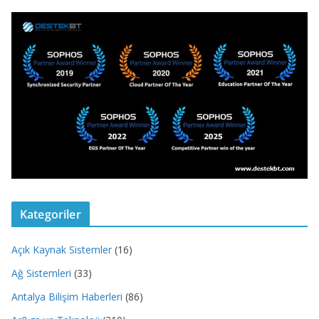
Kategoriler
Açık Kaynak Sistemler
(16)
Ağ Sistemleri
(33)
Antalya Bilişim Haberleri
(86)