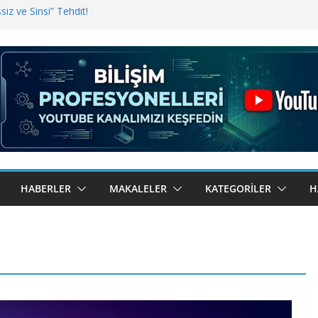
iz ve Sinsi” Tehdit!
inde Erişim Sorunu
i, Bugün BulutTahsilat’ta
ndı? Kemal Oral Tüm Sorularımızı
HABERLER
MAKALELER
KATEGORILER
H