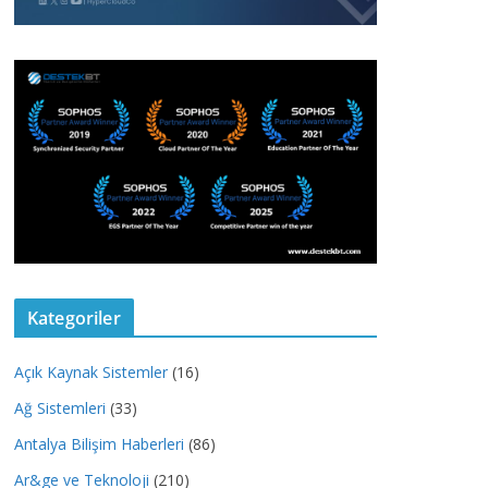
Kategoriler
Açık Kaynak Sistemler
(16)
Ağ Sistemleri
(33)
Antalya Bilişim Haberleri
(86)
Ar&ge ve Teknoloji
(210)