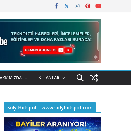
AKKIMIZDA
İK İLANLAR
Soly Hotspot | www.solyhotspot.com