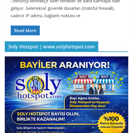
Teknoloji ilerledikçe siber tehditler de daha karmaşık hale
geliyor. Geleneksel güvenlik duvarları (stateful firewall),
sadece IP adresi, bağlantı noktası ve
Read More
Soly Hotspot | www.solyhotspot.com