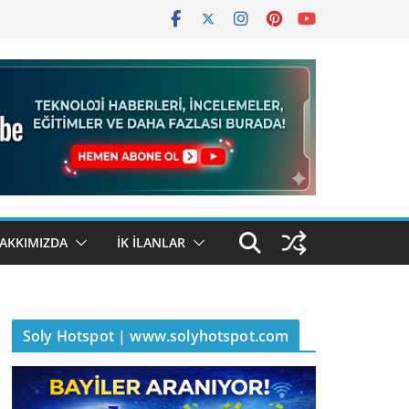
AKKIMIZDA
İK İLANLAR
Soly Hotspot | www.solyhotspot.com