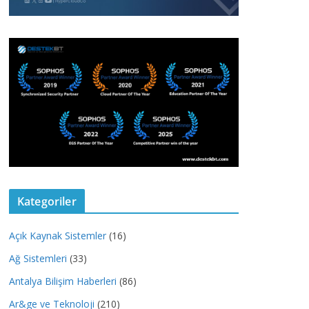
Kategoriler
Açık Kaynak Sistemler
(16)
Ağ Sistemleri
(33)
Antalya Bilişim Haberleri
(86)
Ar&ge ve Teknoloji
(210)