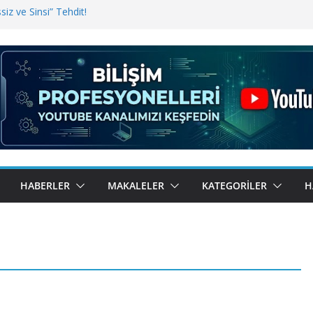
iz ve Sinsi” Tehdit!
inde Erişim Sorunu
i, Bugün BulutTahsilat’ta
ndı? Kemal Oral Tüm Sorularımızı
HABERLER
MAKALELER
KATEGORILER
H