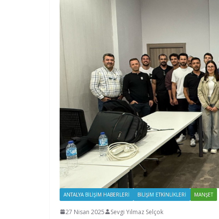
ANTALYA BILIŞIM HABERLERI
BILIŞIM ETKINLIKLERI
MANŞET
27 Nisan 2025
Sevgi Yılmaz Selçok