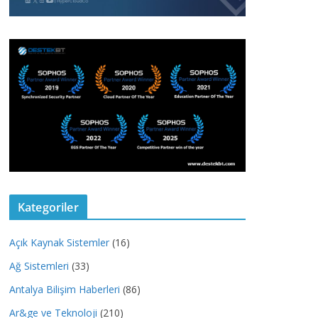
Kategoriler
Açık Kaynak Sistemler
(16)
Ağ Sistemleri
(33)
Antalya Bilişim Haberleri
(86)
Ar&ge ve Teknoloji
(210)