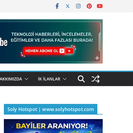
AKKIMIZDA
İK İLANLAR
Soly Hotspot | www.solyhotspot.com