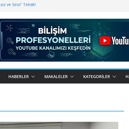
iz ve Sinsi” Tehdit!
inde Erişim Sorunu
i, Bugün BulutTahsilat’ta
ndı? Kemal Oral Tüm Sorularımızı
HABERLER
MAKALELER
KATEGORILER
H