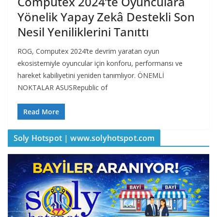
Computex 2024’te Oyunculara
Yönelik Yapay Zekâ Destekli Son
Nesil Yeniliklerini Tanıttı
ROG, Computex 2024’te devrim yaratan oyun
ekosistemiyle oyuncular için konforu, performansı ve
hareket kabiliyetini yeniden tanımlıyor. ÖNEMLİ
NOKTALAR ASUSRepublic of
Read More
Soly Hotspot | www.solyhotspot.com