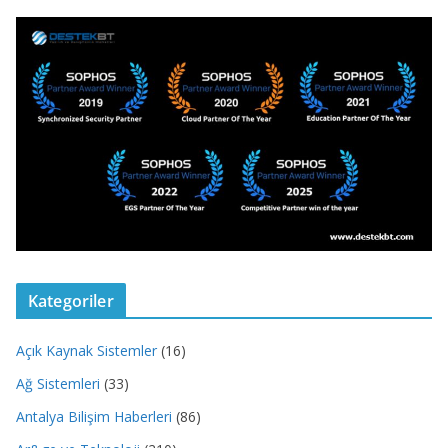
Kategoriler
Açık Kaynak Sistemler
(16)
Ağ Sistemleri
(33)
Antalya Bilişim Haberleri
(86)