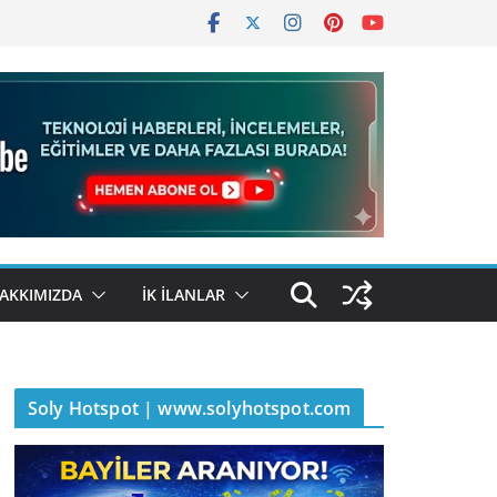
AKKIMIZDA
İK İLANLAR
Soly Hotspot | www.solyhotspot.com