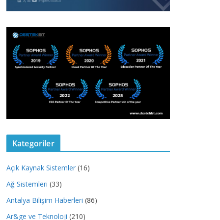
Kategoriler
Açık Kaynak Sistemler
(16)
Ağ Sistemleri
(33)
Antalya Bilişim Haberleri
(86)
Ar&ge ve Teknoloji
(210)