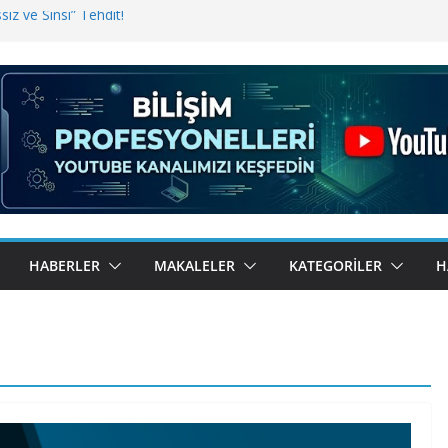
iz ve Sinsi” Tehdit!
inde Erişim Sorunu
i, Bugün BulutTahsilat’ta
ndı? Kemal Oral Tüm Sorularımızı
HABERLER
MAKALELER
KATEGORILER
H