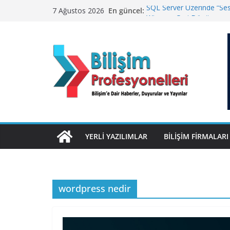
Skip
En güncel:
SQL Server Üzerinde “Sess
7 Ağustos 2026
to
Winamp Geri Dönüyor
TurkNet’te Türkiye Genel
content
Geleceğin Finans Yönetim
ElektraWeb’de Neler Yaşa
Yanıtladı
YERLI YAZILIMLAR
BILIŞIM FIRMALARI
wordpress nedir