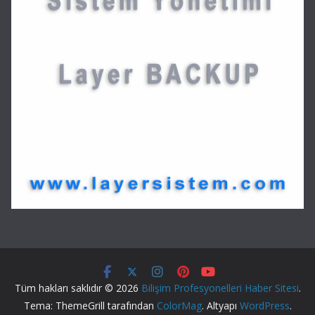
Tüm hakları saklıdır © 2026
Bilişim Profesyonelleri Haber Sitesi
.
Tema: ThemeGrill tarafından
ColorMag
. Altyapı
WordPress
.