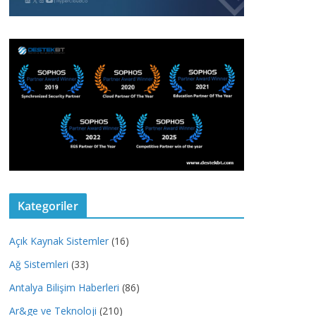
Kategoriler
Açık Kaynak Sistemler
(16)
Ağ Sistemleri
(33)
Antalya Bilişim Haberleri
(86)
Ar&ge ve Teknoloji
(210)