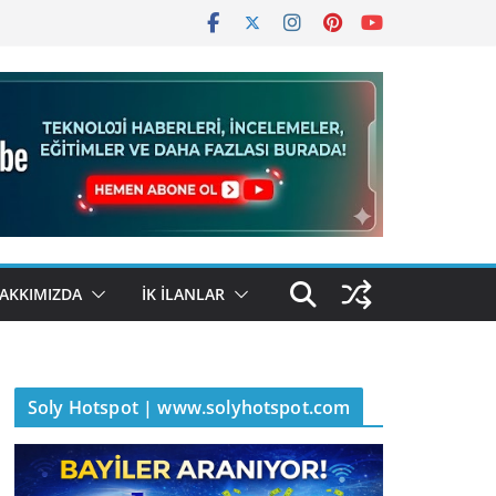
AKKIMIZDA
İK İLANLAR
Soly Hotspot | www.solyhotspot.com