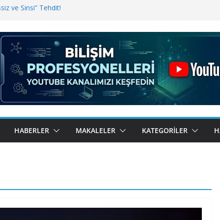
iz ve Sinsi” Tehdit!
inde Erişim Sorunu
i, Bugün BulutTahsilat’ta
ndı? Kemal Oral Tüm Sorularımızı
HABERLER
MAKALELER
KATEGORILER
H