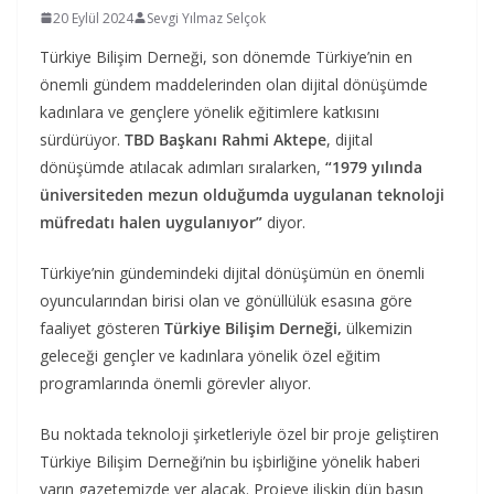
20 Eylül 2024
Sevgi Yılmaz Selçok
Türkiye Bilişim Derneği, son dönemde Türkiye’nin en
önemli gündem maddelerinden olan dijital dönüşümde
kadınlara ve gençlere yönelik eğitimlere katkısını
sürdürüyor.
TBD Başkanı Rahmi Aktepe
, dijital
dönüşümde atılacak adımları sıralarken,
“1979 yılında
üniversiteden mezun olduğumda uygulanan teknoloji
müfredatı halen uygulanıyor”
diyor.
Türkiye’nin gündemindeki dijital dönüşümün en önemli
oyuncularından birisi olan ve gönüllülük esasına göre
faaliyet gösteren
Türkiye Bilişim Derneği,
ülkemizin
geleceği gençler ve kadınlara yönelik özel eğitim
programlarında önemli görevler alıyor.
Bu noktada teknoloji şirketleriyle özel bir proje geliştiren
Türkiye Bilişim Derneği’nin bu işbirliğine yönelik haberi
yarın gazetemizde yer alacak. Projeye ilişkin dün basın