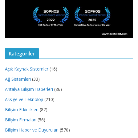
Kategoriler
Açık Kaynak Sistemler
(16)
Ağ Sistemleri
(33)
Antalya Bilişim Haberleri
(86)
Ar&ge ve Teknoloji
(210)
Bilişim Etkinlikleri
(87)
Bilişim Firmaları
(56)
Bilişim Haber ve Duyuruları
(570)