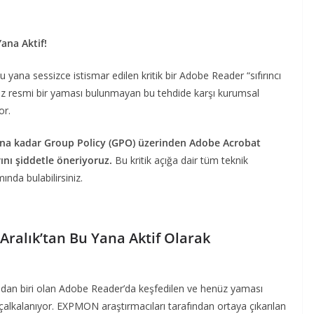
ana Aktif!
 yana sessizce istismar edilen kritik bir Adobe Reader “sıfırıncı
üz resmi bir yaması bulunmayan bu tehdide karşı kurumsal
or.
nana kadar Group Policy (GPO) üzerinden Adobe Acrobat
rını şiddetle öneriyoruz.
Bu kritik açığa dair tüm teknik
nda bulabilirsiniz.
Aralık’tan Bu Yana Aktif Olarak
ndan biri olan Adobe Reader’da keşfedilen ve henüz yaması
e çalkalanıyor. EXPMON araştırmacıları tarafından ortaya çıkarılan