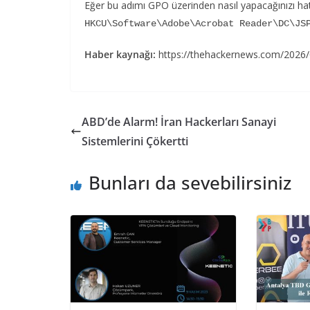
Eğer bu adımı GPO üzerinden nasıl yapacağınızı hatırl
HKCU\Software\Adobe\Acrobat Reader\DC\JS
Haber kaynağı:
https://thehackernews.com/2026/0
ABD’de Alarm! İran Hackerları Sanayi
Sistemlerini Çökertti
Bunları da sevebilirsiniz