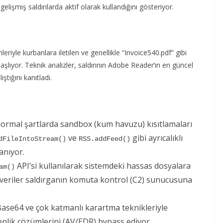
gelişmiş saldırılarda aktif olarak kullandığını gösteriyor.
leriyle kurbanlara iletilen ve genellikle “Invoice540.pdf” gibi
aşlıyor. Teknik analizler, saldırının Adobe Reader’ın en güncel
ştığını kanıtladı.
normal şartlarda sandbox (kum havuzu) kısıtlamaları
ve
gibi ayrıcalıklı
dFileIntoStream()
RSS.addFeed()
anıyor.
API’si kullanılarak sistemdeki hassas dosyalara
am()
veriler saldırganın komuta kontrol (C2) sunucusuna
Base64 ve çok katmanlı karartma teknikleriyle
enlik çözümlerini (AV/EDR) bypass ediyor.