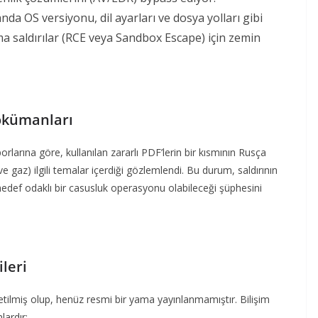
ı anda OS versiyonu, dil ayarları ve dosya yolları gibi
ama saldırılar (RCE veya Sandbox Escape) için zemin
okümanları
arına göre, kullanılan zararlı PDF’lerin bir kısmının Rusça
ve gaz) ilgili temalar içerdiği gözlemlendi. Bu durum, saldırının
 hedef odaklı bir casusluk operasyonu olabileceği şüphesini
leri
letilmiş olup, henüz resmi bir yama yayınlanmamıştır. Bilişim
lardır: