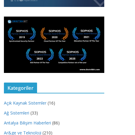
Kategoriler
Açık Kaynak Sistemler
(16)
Ağ Sistemleri
(33)
Antalya Bilişim Haberleri
(86)
Ar&ge ve Teknoloji
(210)