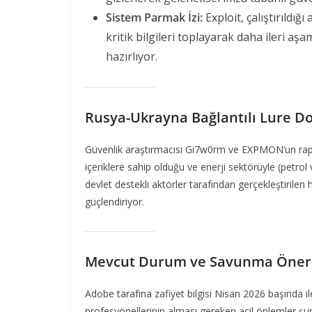
Sistem Parmak İzi:
Exploit, çalıştırıldığ
kritik bilgileri toplayarak daha ileri aş
hazırlıyor.
Rusya-Ukrayna Bağlantılı Lure D
Güvenlik araştırmacısı Gi7w0rm ve EXPMON’un raporl
içeriklere sahip olduğu ve enerji sektörüyle (petrol 
devlet destekli aktörler tarafından gerçekleştirilen
güçlendiriyor.
Mevcut Durum ve Savunma Öneri
Adobe tarafına zafiyet bilgisi Nisan 2026 başında i
profesyonellerinin alması gereken acil önlemler şun