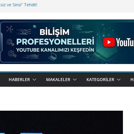
iz ve Sinsi” Tehdit!
inde Erişim Sorunu
i, Bugün BulutTahsilat’ta
ndı? Kemal Oral Tüm Sorularımızı
HABERLER
MAKALELER
KATEGORILER
H