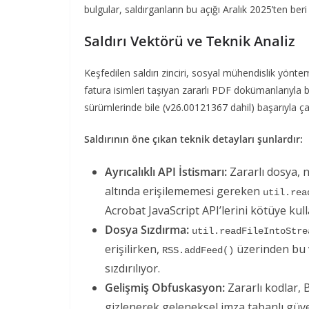
bulgular, saldırganların bu açığı Aralık 2025’ten beri 
Saldırı Vektörü ve Teknik Analiz
Keşfedilen saldırı zinciri, sosyal mühendislik yöntem
fatura isimleri taşıyan zararlı PDF dokümanlarıyla b
sürümlerinde bile (v26.00121367 dahil) başarıyla çalı
Saldırının öne çıkan teknik detayları şunlardır:
Ayrıcalıklı API İstismarı:
Zararlı dosya, 
altında erişilememesi gereken
util.rea
Acrobat JavaScript API’lerini kötüye kull
Dosya Sızdırma:
util.readFileIntoStre
erişilirken,
üzerinden bu 
RSS.addFeed()
sızdırılıyor.
Gelişmiş Obfuskasyon:
Zararlı kodlar, 
gizlenerek geleneksel imza tabanlı güv