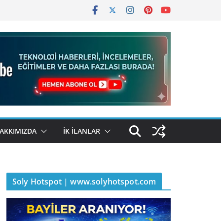
AKKIMIZDA
İK İLANLAR
Soly Hotspot | www.solyhotspot.com