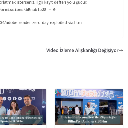
atmak isterseniz, ilgili kayıt defteri yolu şudur:
Permissions\bEnableJS = 0
4/adobe-reader-zero-day-exploited-via.html
Video İzleme Alışkanlığı Değişiyor