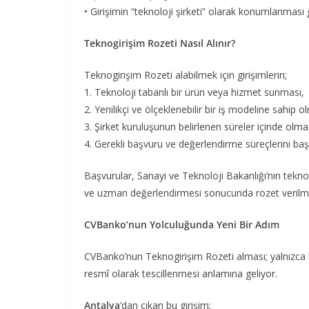
• Girişimin “teknoloji şirketi” olarak konumlanması 
Teknogirişim Rozeti Nasıl Alınır?
Teknogirişim Rozeti alabilmek için girişimlerin;
1. Teknoloji tabanlı bir ürün veya hizmet sunması,
2. Yenilikçi ve ölçeklenebilir bir iş modeline sahip o
3. Şirket kuruluşunun belirlenen süreler içinde olma
4. Gerekli başvuru ve değerlendirme süreçlerini b
Başvurular, Sanayi ve Teknoloji Bakanlığı’nın teknog
ve uzman değerlendirmesi sonucunda rozet verilme
CVBanko’nun Yolculuğunda Yeni Bir Adım
CVBanko’nun Teknogirişim Rozeti alması; yalnızca bi
resmî olarak tescillenmesi anlamına geliyor.
Antalya
’dan çıkan bu girişim;