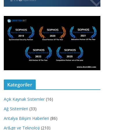
Kategoriler
Açık Kaynak Sistemler
(16)
Ağ Sistemleri
(33)
Antalya Bilişim Haberleri
(86)
Ar&ge ve Teknoloji
(210)