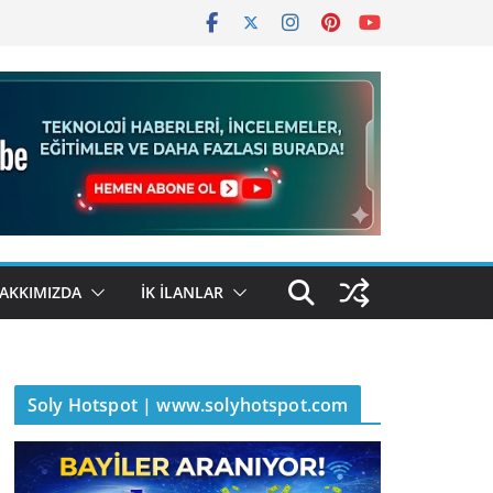
AKKIMIZDA
İK İLANLAR
Soly Hotspot | www.solyhotspot.com