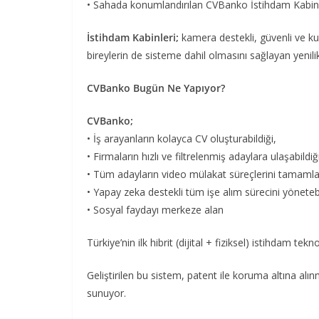
• Sahada konumlandırılan CVBanko İstihdam Kabinleri
İstihdam Kabinleri;
kamera destekli, güvenli ve kull
bireylerin de sisteme dahil olmasını sağlayan yenil
CVBanko Bugün Ne Yapıyor?
CVBanko;
• İş arayanların kolayca CV oluşturabildiği,
• Firmaların hızlı ve filtrelenmiş adaylara ulaşabildiğ
• Tüm adayların video mülakat süreçlerini tamamla
• Yapay zeka destekli tüm işe alım sürecini yönetebi
• Sosyal faydayı merkeze alan
Türkiye’nin ilk hibrit (dijital + fiziksel) istihdam te
Geliştirilen bu sistem, patent ile koruma altına alı
sunuyor.