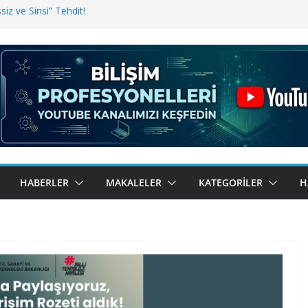
iz ve Sinsi” Tehdit!
inde Erişim Sorunu
i, Bugün BulutTahsilat’ta
ndı? Kemal Oral Tüm Sorularımızı
HABERLER
MAKALELER
KATEGORILER
H