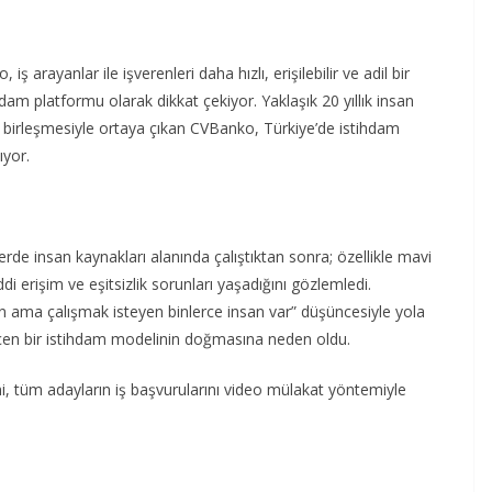
ş arayanlar ile işverenleri daha hızlı, erişilebilir ve adil bir
dam platformu olarak dikkat çekiyor. Yaklaşık 20 yıllık insan
a birleşmesiyle ortaya çıkan CVBanko, Türkiye’de istihdam
ıyor.
rde insan kaynakları alanında çalıştıktan sonra; özellikle mavi
i erişim ve eşitsizlik sorunları yaşadığını gözlemledi.
n ama çalışmak isteyen binlerce insan var” düşüncesiyle yola
e geçen bir istihdam modelinin doğmasına neden oldu.
i, tüm adayların iş başvurularını video mülakat yöntemiyle