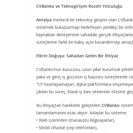
CVBanko ve Teknogirişim Rozeti Yolculuğu
Antalya
merkezli bir teknoloji girişimi olan CVBanko, i
sistemde buluşturmayı hedefleyen yenilikçi bir istih
kaynakları deneyiminin sahadaki gerçek ihtiyaçlarl
süreçlerine farklı bir bakış açısı kazandırmayı amaçl
Fikrin Doğuşu: Sahadan Gelen Bir İhtiyaç
CVBanko’nun kurucusu, uzun yıllar kurumsal şirketle
yaka ve genç iş gücünün iş başvuru süreçlerinde cidd
“CV hazırlayamayan, dijital platformlara erişemeye
çıkılan bu süreç, klasik iş ilanı sitelerinin ötesin
Bu ihtiyaçtan hareketle geliştirilen
CVBanko
sistem
tamamlamasını esas alıyor. Adaylar bu sisteme;
• Web üzerinden (masaüstü bilgisayarlar),
• Mobil cihazlar (cep telefonları),