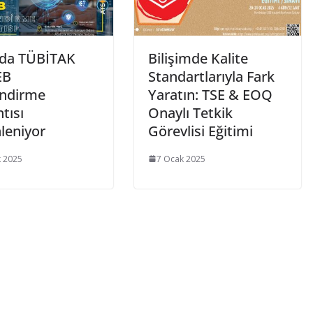
da TÜBİTAK
Bilişimde Kalite
EB
Standartlarıyla Fark
endirme
Yaratın: TSE & EOQ
tısı
Onaylı Tetkik
leniyor
Görevlisi Eğitimi
 2025
7 Ocak 2025