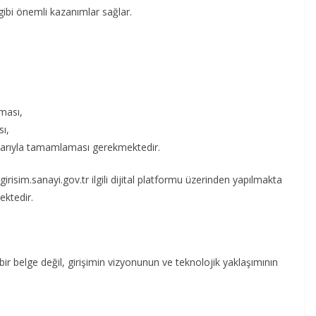
gibi önemli kazanımlar sağlar.
lması,
sı,
aşarıyla tamamlaması gerekmektedir.
irisim.sanayi.gov.tr ilgili dijital platformu üzerinden yapılmakta
ktedir.
r belge değil, girişimin vizyonunun ve teknolojik yaklaşımının