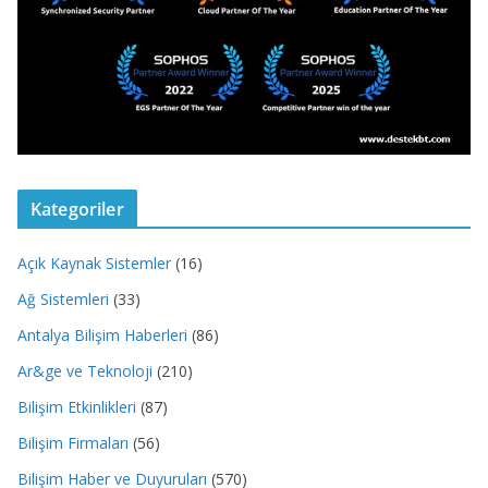
Kategoriler
Açık Kaynak Sistemler
(16)
Ağ Sistemleri
(33)
Antalya Bilişim Haberleri
(86)
Ar&ge ve Teknoloji
(210)
Bilişim Etkinlikleri
(87)
Bilişim Firmaları
(56)
Bilişim Haber ve Duyuruları
(570)