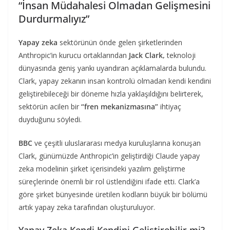
“İnsan Müdahalesi Olmadan Gelişmesini
Durdurmalıyız”
Yapay zeka
sektörünün önde gelen şirketlerinden
Anthropic’in kurucu ortaklarından
Jack Clark,
teknoloji
dünyasında geniş yankı uyandıran açıklamalarda bulundu.
Clark, yapay zekanın insan kontrolü olmadan kendi kendini
geliştirebileceği bir döneme hızla yaklaşıldığını belirterek,
sektörün acilen bir
“fren mekanizmasına”
ihtiyaç
duyduğunu söyledi.
BBC
ve çeşitli uluslararası medya kuruluşlarına konuşan
Clark, günümüzde Anthropic’in geliştirdiği Claude yapay
zeka modelinin şirket içerisindeki yazılım geliştirme
süreçlerinde önemli bir rol üstlendiğini ifade etti. Clark’a
göre şirket bünyesinde üretilen kodların büyük bir bölümü
artık yapay zeka tarafından oluşturuluyor.
Yapay Zeka Kendi Kendini Geliştirebilir mi?