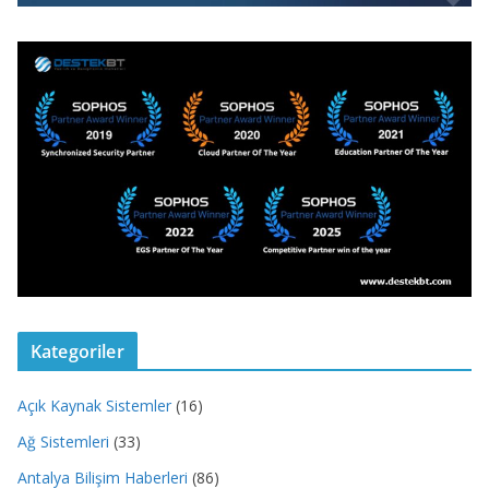
Kategoriler
Açık Kaynak Sistemler
(16)
Ağ Sistemleri
(33)
Antalya Bilişim Haberleri
(86)