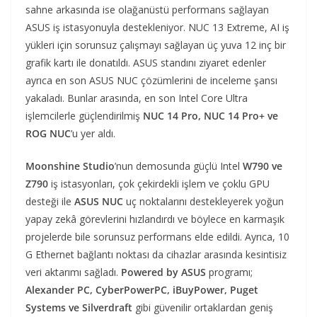
sahne arkasında ise olağanüstü performans sağlayan
ASUS iş istasyonuyla destekleniyor. NUC 13 Extreme, AI iş
yükleri için sorunsuz çalışmayı sağlayan üç yuva 12 inç bir
grafik kartı ile donatıldı. ASUS standını ziyaret edenler
ayrıca en son ASUS NUC çözümlerini de inceleme şansı
yakaladı. Bunlar arasında, en son Intel Core Ultra
işlemcilerle güçlendirilmiş
NUC 14 Pro, NUC 14 Pro+ ve
ROG NUC
’u yer aldı.
Moonshine Studio
’nun demosunda güçlü Intel
W790 ve
Z790
iş istasyonları, çok çekirdekli işlem ve çoklu GPU
desteği ile
ASUS NUC
uç noktalarını destekleyerek yoğun
yapay zekâ görevlerini hızlandırdı ve böylece en karmaşık
projelerde bile sorunsuz performans elde edildi. Ayrıca, 10
G Ethernet bağlantı noktası da cihazlar arasında kesintisiz
veri aktarımı sağladı.
Powered by ASUS
programı;
Alexander PC, CyberPowerPC, iBuyPower, Puget
Systems ve Silverdraft
gibi güvenilir ortaklardan geniş