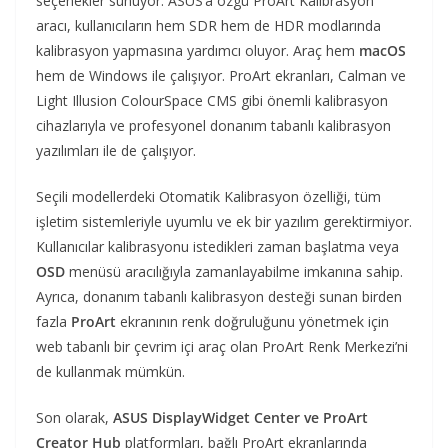
seçenekler sunuyor. ASUS’a özgü ProArt Kalibrasyon
aracı, kullanıcıların hem SDR hem de HDR modlarında
kalibrasyon yapmasına yardımcı oluyor. Araç hem
macOS
hem de Windows ile çalışıyor. ProArt ekranları, Calman ve
Light Illusion ColourSpace CMS gibi önemli kalibrasyon
cihazlarıyla ve profesyonel donanım tabanlı kalibrasyon
yazılımları ile de çalışıyor.
Seçili modellerdeki Otomatik Kalibrasyon özelliği, tüm
işletim sistemleriyle uyumlu ve ek bir yazılım gerektirmiyor.
Kullanıcılar kalibrasyonu istedikleri zaman başlatma veya
OSD
menüsü aracılığıyla zamanlayabilme imkanına sahip.
Ayrıca, donanım tabanlı kalibrasyon desteği sunan birden
fazla
ProArt
ekranının renk doğruluğunu yönetmek için
web tabanlı bir çevrim içi araç olan ProArt Renk Merkezi’ni
de kullanmak mümkün.
Son olarak,
ASUS DisplayWidget Center ve ProArt
Creator Hub
platformları, bağlı ProArt ekranlarında