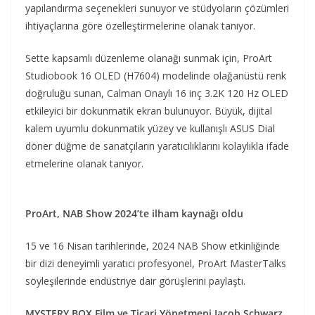
yapılandırma seçenekleri sunuyor ve stüdyoların çözümleri
ihtiyaçlarına göre özelleştirmelerine olanak tanıyor.
Sette kapsamlı düzenleme olanağı sunmak için, ProArt
Studiobook 16 OLED (H7604) modelinde olağanüstü renk
doğruluğu sunan, Calman Onaylı 16 inç 3.2K 120 Hz OLED
etkileyici bir dokunmatik ekran bulunuyor. Büyük, dijital
kalem uyumlu dokunmatik yüzey ve kullanışlı ASUS Dial
döner düğme de sanatçıların yaratıcılıklarını kolaylıkla ifade
etmelerine olanak tanıyor.
ProArt, NAB Show 2024’te ilham kaynağı oldu
15 ve 16 Nisan tarihlerinde, 2024 NAB Show etkinliğinde
bir dizi deneyimli yaratıcı profesyonel, ProArt MasterTalks
söyleşilerinde endüstriye dair görüşlerini paylaştı.
MYSTERY BOX
Film ve Ticari Yönetmeni Jacob Schwarz,