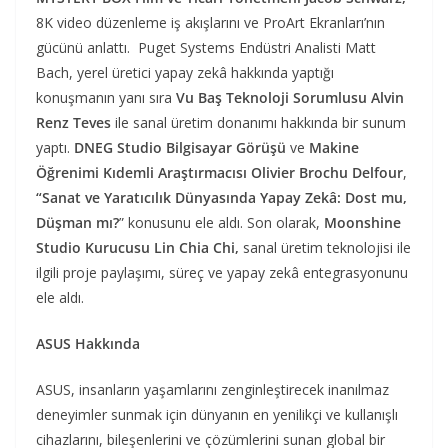
8K video düzenleme iş akışlarını ve ProArt Ekranları’nın
gücünü anlattı. Puget Systems Endüstri Analisti Matt
Bach, yerel üretici yapay zekâ hakkında yaptığı
konuşmanın yanı sıra
Vu Baş Teknoloji Sorumlusu Alvin
Renz Teves
ile sanal üretim donanımı hakkında bir sunum
yaptı.
DNEG Studio Bilgisayar Görüşü
ve
Makine
Öğrenimi Kıdemli Araştırmacısı Olivier Brochu Delfour
,
“Sanat ve Yaratıcılık Dünyasında Yapay Zekâ: Dost mu,
Düşman mı?
” konusunu ele aldı. Son olarak,
Moonshine
Studio Kurucusu Lin Chia Chi,
sanal üretim teknolojisi ile
ilgili proje paylaşımı, süreç ve yapay zekâ entegrasyonunu
ele aldı.
ASUS Hakkında
ASUS, insanların yaşamlarını zenginleştirecek inanılmaz
deneyimler sunmak için dünyanın en yenilikçi ve kullanışlı
cihazlarını, bileşenlerini ve çözümlerini sunan global bir