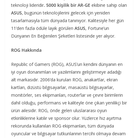
teknoloji lideridir
. 5000 kişilik bir AR-GE
ekibine sahip olan
ASUS
, bugünün teknolojilerini gelecek için yeniden
tasarlamasıyla tüm dünyada tanınıyor. Kalitesiyle her gün
11’den fazla ödüle layık görülen
ASUS
, Fortune’un
Dünyanın En Beğenilen Şirketleri listesinde yer alıyor.
ROG Hakkında
Republic of Gamers (ROG), ASUS’un kendini dünyanın en
iyi oyun donanımları ve yazılımlarını geliştirmeye adadığı
alt markasıdır. 2006’da kurulan ROG, anakartlar, ekran
kartları, dizüstü bilgisayarlar, masaüstü bilgisayarlar,
monitörler, ses ekipmanları, router’lar ve çevre birimlerin
dahil olduğu, performans ve kaliteyle öne çıkan yenilikçi bir
ürün ailesidir. ROG, önde gelen uluslararası oyun
etkinliklerine katılır ve sponsor olur. Yüzlerce hız aşırtma
rekorunda kullanılan ROG ekipmanları, tüm dünyada
oyuncular ve bilgisayar tutkunlarının tercihi olmaya devam