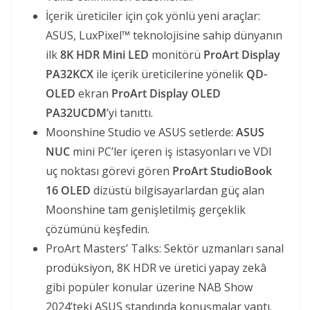
İçerik üreticiler için çok yönlü yeni araçlar:
ASUS, LuxPixel™ teknolojisine sahip dünyanın
ilk
8K HDR Mini LED
monitörü
ProArt Display
PA32KCX
ile içerik üreticilerine yönelik
QD-
OLED
ekran
ProArt Display OLED
PA32UCDM
’yi tanıttı.
Moonshine Studio ve ASUS setlerde:
ASUS
NUC
mini PC’ler içeren iş istasyonları ve VDI
uç noktası görevi gören
ProArt StudioBook
16 OLED
dizüstü bilgisayarlardan güç alan
Moonshine tam genişletilmiş gerçeklik
çözümünü keşfedin.
ProArt Masters’ Talks: Sektör uzmanları sanal
prodüksiyon, 8K HDR ve üretici yapay zekâ
gibi popüler konular üzerine NAB Show
2024’teki ASUS standında konuşmalar yaptı.