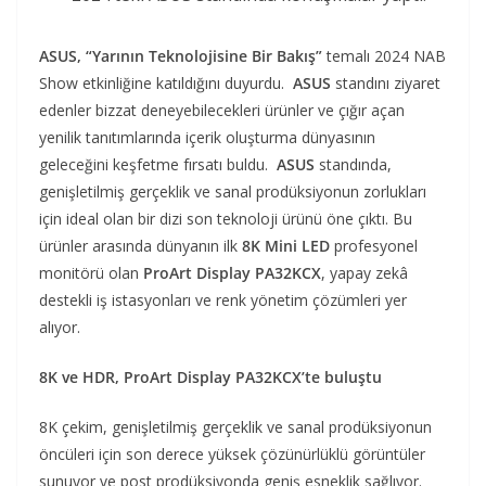
ASUS, “Yarının Teknolojisine Bir Bakış”
temalı 2024 NAB
Show etkinliğine katıldığını duyurdu.
ASUS
standını ziyaret
edenler bizzat deneyebilecekleri ürünler ve çığır açan
yenilik tanıtımlarında içerik oluşturma dünyasının
geleceğini keşfetme fırsatı buldu.
ASUS
standında,
genişletilmiş gerçeklik ve sanal prodüksiyonun zorlukları
için ideal olan bir dizi son teknoloji ürünü öne çıktı. Bu
ürünler arasında dünyanın ilk
8K Mini LED
profesyonel
monitörü olan
ProArt Display PA32KCX
, yapay zekâ
destekli iş istasyonları ve renk yönetim çözümleri yer
alıyor.
8K ve HDR, ProArt Display PA32KCX’te buluştu
8K çekim, genişletilmiş gerçeklik ve sanal prodüksiyonun
öncüleri için son derece yüksek çözünürlüklü görüntüler
sunuyor ve post prodüksiyonda geniş esneklik sağlıyor.