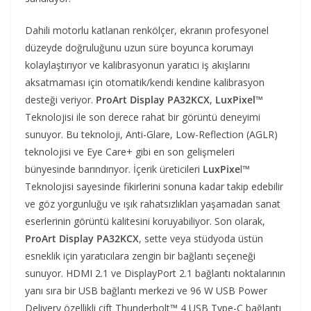
Dahili motorlu katlanan renkölçer, ekranın profesyonel
düzeyde doğruluğunu uzun süre boyunca korumayı
kolaylaştırıyor ve kalibrasyonun yaratıcı iş akışlarını
aksatmaması için otomatik/kendi kendine kalibrasyon
desteği veriyor.
ProArt Display PA32KCX
,
LuxPixel
™
Teknolojisi ile son derece rahat bir görüntü deneyimi
sunuyor. Bu teknoloji, Anti-Glare, Low-Reflection (AGLR)
teknolojisi ve Eye Care+ gibi en son gelişmeleri
bünyesinde barındırıyor. İçerik üreticileri
LuxPixe
l™
Teknolojisi sayesinde fikirlerini sonuna kadar takip edebilir
ve göz yorgunluğu ve ışık rahatsızlıkları yaşamadan sanat
eserlerinin görüntü kalitesini koruyabiliyor. Son olarak,
ProArt Display PA32KCX
, sette veya stüdyoda üstün
esneklik için yaratıcılara zengin bir bağlantı seçeneği
sunuyor. HDMI 2.1 ve DisplayPort 2.1 bağlantı noktalarının
yanı sıra bir USB bağlantı merkezi ve 96 W USB Power
Delivery özellikli çift Thunderbolt™ 4 USB Type-C bağlantı