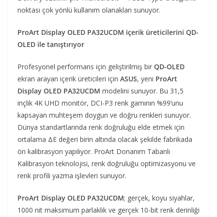
noktası çok yönlü kullanım olanakları sunuyor.
ProArt Display OLED PA32UCDM içerik üreticilerini QD-
OLED ile tanıştırıyor
Profesyonel performans için geliştirilmiş bir
QD-OLED
ekran arayan içerik üreticileri için
ASUS
, yeni
ProArt
Display OLED PA32UCDM
modelini sunuyor. Bu 31,5
inçlik 4K UHD monitör, DCI-P3 renk gamının %99’unu
kapsayan muhteşem doygun ve doğru renkleri sunuyor.
Dünya standartlarında renk doğruluğu elde etmek için
ortalama ΔE değeri birin altında olacak şekilde fabrikada
ön kalibrasyon yapılıyor. ProArt Donanım Tabanlı
Kalibrasyon teknolojisi, renk doğruluğu optimizasyonu ve
renk profili yazma işlevleri sunuyor.
ProArt Display OLED PA32UCDM
; gerçek, koyu siyahlar,
1000 nit maksimum parlaklık ve gerçek 10-bit renk derinliği