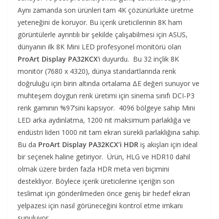
Aynı zamanda son ürünleri tam 4K çözünürlükte üretme
yeteneğini de koruyor. Bu içerik üreticilerinin 8K ham
görüntülerle ayrıntılı bir şekilde çalışabilmesi için ASUS,
dünyanın ilk 8K Mini LED profesyonel monitörü olan
ProArt Display PA32KCX
’i duyurdu. Bu 32 inçlik 8K
monitör (7680 x 4320), dünya standartlarında renk
doğruluğu için birin altında ortalama ΔE değeri sunuyor ve
muhteşem doygun renk üretimi için sinema sınıfı DCI-P3
renk gamının %97’sini kapsıyor. 4096 bölgeye sahip Mini
LED arka aydınlatma, 1200 nit maksimum parlaklığa ve
endüstri lideri 1000 nit tam ekran sürekli parlaklığına sahip.
Bu da
ProArt Display PA32KCX’i HDR
iş akışları için ideal
bir seçenek haline getiriyor. Ürün, HLG ve HDR10 dahil
olmak üzere birden fazla HDR meta veri biçimini
destekliyor. Böylece içerik üreticilerine içeriğin son
teslimat için gönderilmeden önce geniş bir hedef ekran
yelpazesi için nasıl görüneceğini kontrol etme imkanı
sunuluyor.