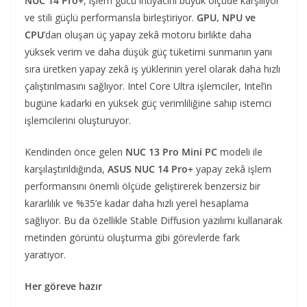
NUC 14 Pro+
, işlem gücü ihtiyacını büyük ölçüde karşılıyor
ve stili güçlü performansla birleştiriyor.
GPU, NPU ve
CPU
’dan oluşan üç yapay zekâ motoru birlikte daha
yüksek verim ve daha düşük güç tüketimi sunmanın yanı
sıra üretken yapay zekâ iş yüklerinin yerel olarak daha hızlı
çalıştırılmasını sağlıyor. Intel Core Ultra işlemciler, Intel’in
bugüne kadarki en yüksek güç verimliliğine sahip istemci
işlemcilerini oluşturuyor.
Kendinden önce gelen
NUC 13 Pro Mini PC
modeli ile
karşılaştırıldığında,
ASUS NUC 14 Pro+
yapay zekâ işlem
performansını önemli ölçüde geliştirerek benzersiz bir
kararlılık ve %35’e kadar daha hızlı yerel hesaplama
sağlıyor. Bu da özellikle Stable Diffusion yazılımı kullanarak
metinden görüntü oluşturma gibi görevlerde fark
yaratıyor.
Her göreve hazır