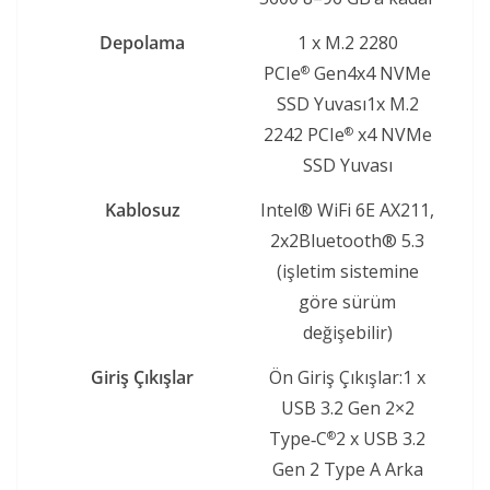
Depolama
1 x M.2 2280
PCIe
Gen4x4 NVMe
®
SSD Yuvası1x M.2
2242 PCIe
x4 NVMe
®
SSD Yuvası
Kablosuz
Intel® WiFi 6E AX211,
2x2Bluetooth® 5.3
(işletim sistemine
göre sürüm
değişebilir)
Giriş Çıkışlar
Ön Giriş Çıkışlar:1 x
USB 3.2 Gen 2×2
Type‑C
2 x USB 3.2
®
Gen 2 Type A Arka