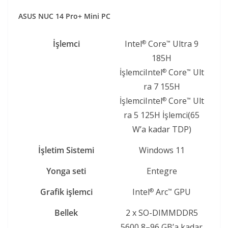
ASUS NUC 14 Pro+ Mini PC
İşlemci
Intel
Core
Ultra 9
®
™
185H
İşlemciIntel
Core
Ult
®
™
ra 7 155H
İşlemciIntel
Core
Ult
®
™
ra 5 125H İşlemci(65
W’a kadar TDP)
İşletim Sistemi
Windows 11
Yonga seti
Entegre
Grafik işlemci
Intel
Arc
GPU
®
™
Bellek
2 x SO-DIMMDDR5
5600 8–96 GB’a kadar