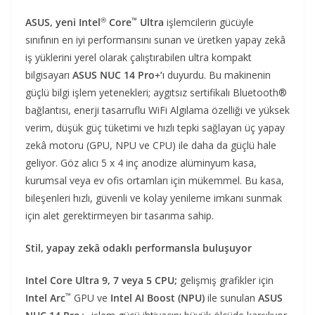
®
™
ASUS, yeni Intel
Core
Ultra
işlemcilerin gücüyle
sınıfının en iyi performansını sunan ve üretken yapay zekâ
iş yüklerini yerel olarak çalıştırabilen ultra kompakt
bilgisayarı
ASUS NUC 14 Pro+’
ı duyurdu. Bu makinenin
güçlü bilgi işlem yetenekleri; aygıtsız sertifikalı Bluetooth®
bağlantısı, enerji tasarruflu WiFi Algılama özelliği ve yüksek
verim, düşük güç tüketimi ve hızlı tepki sağlayan üç yapay
zekâ motoru (GPU, NPU ve CPU) ile daha da güçlü hale
geliyor. Göz alıcı 5 x 4 inç anodize alüminyum kasa,
kurumsal veya ev ofis ortamları için mükemmel. Bu kasa,
bileşenleri hızlı, güvenli ve kolay yenileme imkanı sunmak
için alet gerektirmeyen bir tasarıma sahip.
Stil, yapay zekâ odaklı performansla buluşuyor
Intel Core Ultra 9, 7 veya 5 CPU;
gelişmiş grafikler için
™
Intel Arc
GPU ve
Intel AI Boost (NPU)
ile sunulan
ASUS