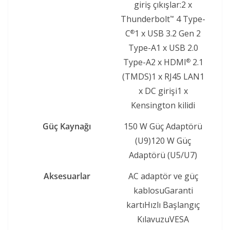
giriş çıkışlar:2 x
Thunderbolt
4 Type-
™
C
1 x USB 3.2 Gen 2
®
Type-A1 x USB 2.0
Type-A2 x HDMI
2.1
®
(TMDS)1 x RJ45 LAN1
x DC girişi1 x
Kensington kilidi
Güç Kaynağı
150 W Güç Adaptörü
(U9)120 W Güç
Adaptörü (U5/U7)
Aksesuarlar
AC adaptör ve güç
kablosuGaranti
kartıHızlı Başlangıç
KılavuzuVESA