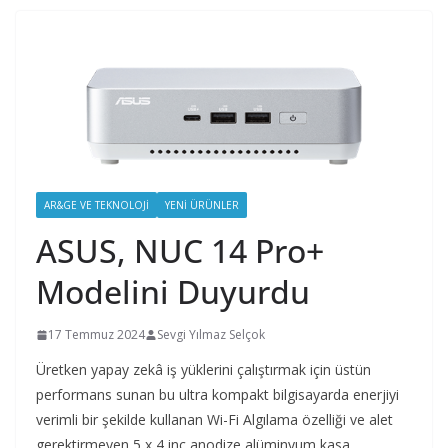
AR&GE VE TEKNOLOJI
YENI ÜRÜNLER
ASUS, NUC 14 Pro+
Modelini Duyurdu
17 Temmuz 2024
Sevgi Yılmaz Selçok
Üretken yapay zekâ iş yüklerini çalıştırmak için üstün
performans sunan bu ultra kompakt bilgisayarda enerjiyi
verimli bir şekilde kullanan Wi-Fi Algılama özelliği ve alet
gerektirmeyen 5 x 4 inç anodize alüminyum kasa