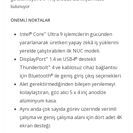
bulunuyor
ÖNEMLİ NOKTALAR
Intel
Core
Ultra 9 işlemcilerin gücünden
®
™
yararlanarak üretken yapay zekâ iş yüklerini
yerelde çalıştırabilen ilk NUC modeli.
DisplayPort
1.4 ve USB4
destekli
™
®
Thunderbolt
4 ve kablosuz cihaz bağlantısı
™
için Bluetooth
ile geniş giriş çıkış seçenekleri.
®
Alet gerektirmediğinden bileşen yenilemeyi
kolaylaştıran, göz alıcı 5 x 4 inç anodize
alüminyum kasa.
Aynı anda çok sayıda görev üzerinde verimli
çalışma ve geniş çalışma alanı için dört adet 4K
ekran desteği.