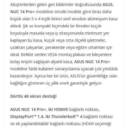
Müşterilerden gelen geri bildirimler doğrultusunda
ASUS,
NUC 14 Pro+
modeline önceki modele göre biraz daha
büyük olan 5 x 4 inçlik birinci sınıf anodize alüminyum kasa
ekledi. Şık ve kompakt biçimdeki bir litreden küçük
boyutuyla masada veya iş istasyonunda minimum yer
kaplayan bu kasa, küçük veya orta ölçekli işletmeler,
uzaktan çalışanlar, perakende veya eğitim ortamları için
ideal. Birlikte verilen VESA montaj plakası ve bileşenlere
kolay erişim sağlayan alyanlı kasa,
ASUS NUC 14 Pro+
modeline farklı kullanım senaryolarına uyacak çok yönlülük
kazandırıyor. Ayrıca her bir ürün, ASUS’un güvenilirliğe olan
bağlılığını gösteren üç yıllık sınırlı garantiyle geliyor.
Dörtlü 4K ekran desteği
ASUS NUC 14 Pro+, iki HDMI®
bağlantı noktası,
DisplayPort™ 1.4, iki Thunderbolt™ 4
bağlantı noktası
ve ek yapılandırılabilir bağlantı noktasu (HDMI seçeneği