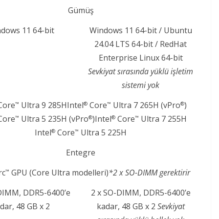
Gümüş​
dows 11 64-bit​
Windows 11 64-bit / Ubuntu
24.04 LTS 64-bit / RedHat
Enterprise Linux 64-bit​
Sevkiyat sırasında yüklü işletim
sistemi yok
Core
Ultra 9 285H​Intel
Core
Ultra 7 265H (vPro
)​
™
®
™
®
Core
Ultra 5 235H (vPro
)​Intel
Core
Ultra 7 255H​
™
®
®
™
Intel
Core
Ultra 5 225H​
®
™
Entegre​
rc
GPU (Core Ultra modelleri)
*2 x SO-DIMM gerektirir​
™
DIMM, DDR5-6400’e
2 x SO-DIMM, DDR5-6400’e
dar, 48 GB x 2​
kadar, 48 GB x 2​
Sevkiyat