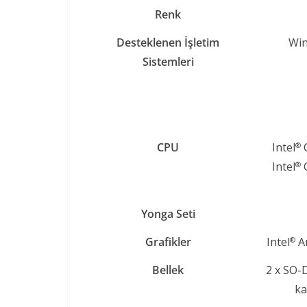
Renk​
Desteklenen İşletim
Win
Sistemleri​
CPU​
Intel
®
Intel
®
Yonga Seti​
Grafikler​
Intel
A
®
Bellek​
2 x SO-
ka