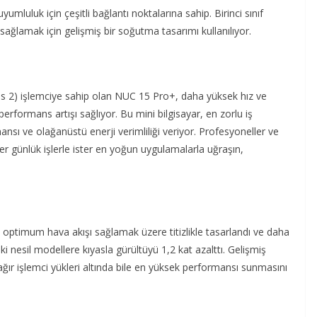
umluluk için çeşitli bağlantı noktalarına sahip. Birinci sınıf
sağlamak için gelişmiş bir soğutma tasarımı kullanılıyor.
es 2) işlemciye sahip olan NUC 15 Pro+, daha yüksek hız ve
rformans artışı sağlıyor. Bu mini bilgisayar, en zorlu iş
nsı ve olağanüstü enerji verimliliği veriyor. Profesyoneller ve
ter günlük işlerle ister en yoğun uygulamalarla uğraşın,
de optimum hava akışı sağlamak üzere titizlikle tasarlandı ve daha
ki nesil modellere kıyasla gürültüyü 1,2 kat azalttı. Gelişmiş
ır işlemci yükleri altında bile en yüksek performansı sunmasını