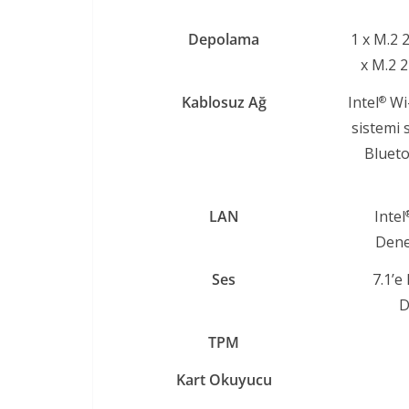
Depolama​
1 x M.2 
x M.2 
Kablosuz Ağ​
Intel
Wi-
®
sistemi 
Bluet
LAN​
Intel
Denet
Ses​
7.1’e
D
TPM​
Kart Okuyucu​