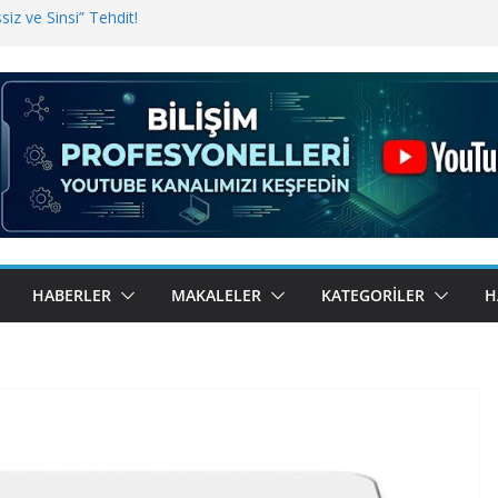
iz ve Sinsi” Tehdit!
inde Erişim Sorunu
i, Bugün BulutTahsilat’ta
ndı? Kemal Oral Tüm Sorularımızı
HABERLER
MAKALELER
KATEGORILER
H