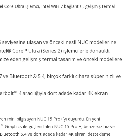
l Core Ultra işlemci, Intel WiFi 7 bağlantısı, gelişmiş termal
 seviyesine ulaşan ve önceki nesil NUC modellerine
el® Core™ Ultra (Series 2) işlemcilerle donatıldı.
mize eden gelişmiş termal tasarım ve önceki modellere
7 ve Bluetooth® 5.4, birçok farklı cihaza süper hızlı ve
bolt™ 4 aracılığıyla dört adede kadar 4K ekran
iren mini bilgisayarı NUC 15 Pro+’yı duyurdu. En yeni
™
c
Graphics ile güçlendirilen NUC 15 Pro +, benzersiz hız ve
7, Bluetooth 5.4 ve dört adede kadar 4K ekranı destekleme