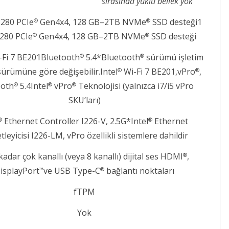
sırasında yüklü bellek yok
2280 PCIe
Gen4x4, 128 GB–2TB NVMe
SSD desteği1
®
®
2280 PCIe
Gen4x4, 128 GB–2TB NVMe
SSD desteği
®
®
Fi 7 BE201Bluetooth
5.4*Bluetooth
sürümü işletim
®
®
sürümüne göre değişebilir.Intel
Wi-Fi 7 BE201,vPro
,
®
®
ooth
5.4Intel
vPro
Teknolojisi (yalnızca i7/i5 vPro
®
®
®
SKU’ları)
Ethernet Controller I226-V, 2.5G*Intel
Ethernet
®
®
leyicisi I226-LM, vPro özellikli sistemlere dahildir
 kadar çok kanallı (veya 8 kanallı) dijital ses ​HDMI
,
®
isplayPort
ve USB Type-C
bağlantı noktaları​
™
®
fTPM​
Yok​