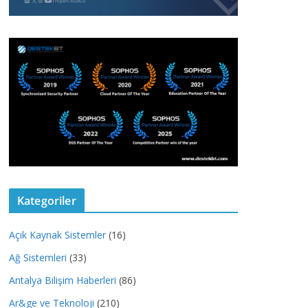
Kategoriler
Açık Kaynak Sistemler
(16)
Ağ Sistemleri
(33)
Antalya Bilişim Haberleri
(86)
Ar&ge ve Teknoloji
(210)