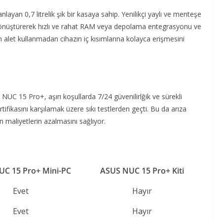
nlayan 0,7 litrelik şık bir kasaya sahip. Yenilikçi yaylı ve menteşe
dönüştürerek hızlı ve rahat RAM veya depolama entegrasyonu ve
ın alet kullanmadan cihazın iç kısımlarına kolayca erişmesini
UC 15 Pro+, aşırı koşullarda 7/24 güvenilirlğik ve sürekli
fikasını karşılamak üzere sıkı testlerden geçti. Bu da arıza
çin maliyetlerin azalmasını sağlıyor.
C 15 Pro+ Mini-PC​
ASUS NUC 15 Pro+ Kiti​
Evet​
Hayır​
Evet​
Hayır​