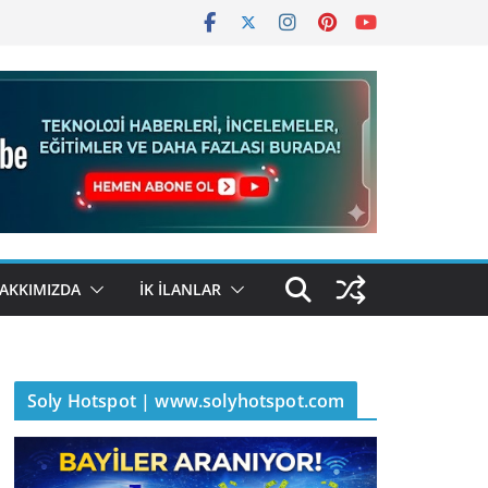
AKKIMIZDA
İK İLANLAR
Soly Hotspot | www.solyhotspot.com