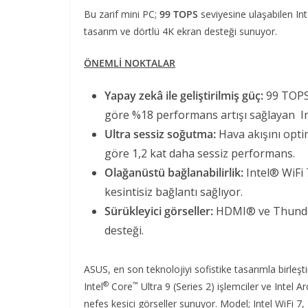
Bu zarif mini PC;
99 TOPS
seviyesine ulaşabilen Inte
tasarım ve dörtlü 4K ekran desteği sunuyor.
ÖNEMLİ NOKTALAR
Yapay zekâ ile geliştirilmiş güç:
99 TOPS
göre %18 performans artışı sağlayan Int
Ultra sessiz soğutma:
Hava akışını opti
göre 1,2 kat daha sessiz performans.
Olağanüstü bağlanabilirlik:
Intel® WiFi 
kesintisiz bağlantı sağlıyor.
Sürükleyici görseller:
HDMI® ve Thunder
desteği.
ASUS, en son teknolojiyi sofistike tasarımla birleşt
®
™
Intel
Core
Ultra 9 (Series 2) işlemciler ve Intel Ar
nefes kesici görseller sunuyor. Model; Intel WiFi 