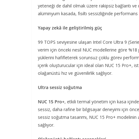
yeteneği de dahil olmak üzere rakipsiz bağlantı ve uy
alüminyum kasada, fısıltı sessizliğinde performans 
Yapay zekâ ile geliştirilmiş güç
99 TOPS seviyesine ulaşan Intel Core Ultra 9 (Seri
verim için önceki nesil NUC modellerine göre %18 pe
yüklerini hafifleterek sorunsuz çoklu görev performa
içerik oluşturucular için ideal olan NUC 15 Pro+, is
olağanüstü hız ve güvenilirlik sağlıyor.
Ultra sessiz soğutma
NUC 15 Pro+
, etkili termal yönetim için kasa için
sessiz, daha rafine bir bilgisayar deneyimi için önce
sessiz soğutma tasarımı, NUC 15 Pro+ modelinin ağ
sağlıyor.