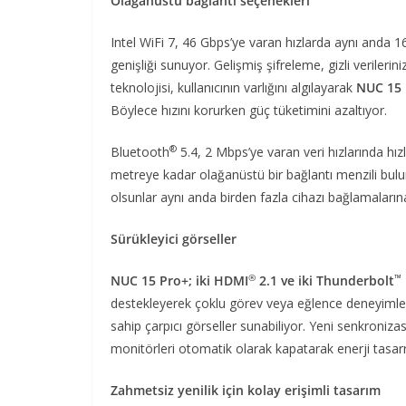
Olağanüstü bağlantı seçenekleri
Intel WiFi 7, 46 Gbps’ye varan hızlarda aynı anda 
genişliği sunuyor. Gelişmiş şifreleme, gizli verileri
teknolojisi, kullanıcının varlığını algılayarak
NUC 15 
Böylece hızını korurken güç tüketimini azaltıyor.
®
Bluetooth
5.4, 2 Mbps’ye varan veri hızlarında hı
metreye kadar olağanüstü bir bağlantı menzili bulun
olsunlar aynı anda birden fazla cihazı bağlamaları
Sürükleyici görseller
®
™
NUC 15 Pro+; iki HDMI
2.1 ve iki Thunderbolt
destekleyerek çoklu görev veya eğlence deneyimlerin
sahip çarpıcı görseller sunabiliyor. Yeni senkroniz
monitörleri otomatik olarak kapatarak enerji tasarr
Zahmetsiz yenilik için kolay erişimli tasarım