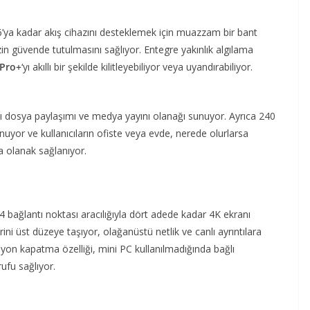
16’ya kadar akış cihazını desteklemek için muazzam bir bant
nizin güvende tutulmasını sağlıyor. Entegre yakınlık algılama
Pro+
‘yı akıllı bir şekilde kilitleyebiliyor veya uyandırabiliyor.
zlı dosya paylaşımı ve medya yayını olanağı sunuyor. Ayrıca 240
uyor ve kullanıcıların ofiste veya evde, nerede olurlarsa
na olanak sağlanıyor.
4 bağlantı noktası aracılığıyla dört adede kadar 4K ekranı
i üst düzeye taşıyor, olağanüstü netlik ve canlı ayrıntılara
asyon kapatma özelliği, mini PC kullanılmadığında bağlı
ufu sağlıyor.