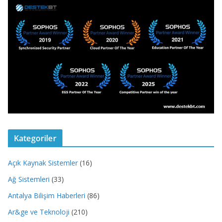
Kategoriler
Açık Kaynak Sistemler
(16)
Ağ Sistemleri
(33)
Antalya Bilişim Haberleri
(86)
Ar&ge ve Teknoloji
(210)