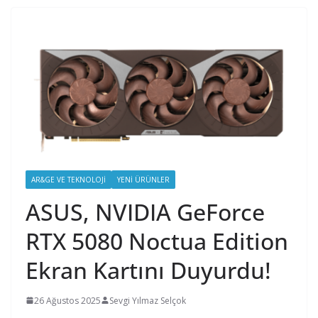
AR&GE VE TEKNOLOJI
YENI ÜRÜNLER
ASUS, NVIDIA GeForce
RTX 5080 Noctua Edition
Ekran Kartını Duyurdu!
26 Ağustos 2025
Sevgi Yılmaz Selçok