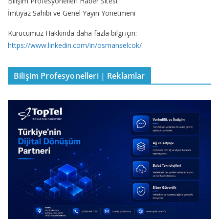
Bilişim Profesyonelleri Haber Sitesi
İmtiyaz Sahibi ve Genel Yayın Yönetmeni
Kurucumuz Hakkında daha fazla bilgi için:
https://www.linkedin.com/in/osmanselcok/
Bilişim Profesyonelleri | Reklamlar