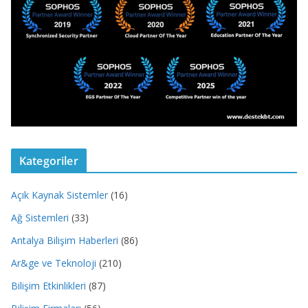
Kategoriler
Açık Kaynak Sistemler
(16)
Ağ Sistemleri
(33)
Antalya Bilişim Haberleri
(86)
Ar&ge ve Teknoloji
(210)
Bilişim Etkinlikleri
(87)