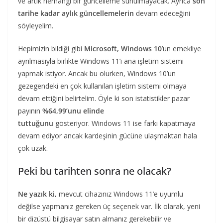
ve artık herhangi bir güncelleme sunulmayacak. Ayrıca
son
tarihe kadar aylık güncellemelerin
devam edeceğini
söyleyelim.
Hepimizin bildiği gibi
Microsoft, Windows 10
’un emekliye
ayrılmasıyla birlikte Windows 11’i ana işletim sistemi
yapmak istiyor. Ancak bu olurken, Windows 10’un
gezegendeki en çok kullanılan işletim sistemi olmaya
devam ettiğini belirtelim. Öyle ki son istatistikler pazar
payının
%64,99’unu elinde
tuttuğunu
gösteriyor. Windows 11 ise farkı kapatmaya
devam ediyor ancak kardeşinin gücüne ulaşmaktan hala
çok uzak.
Peki bu tarihten sonra ne olacak?
Ne yazık ki,
mevcut cihazınız Windows 11’e uyumlu
değilse yapmanız gereken üç seçenek var. İlk olarak, yeni
bir dizüstü bilgisayar satın almanız gerekebilir ve