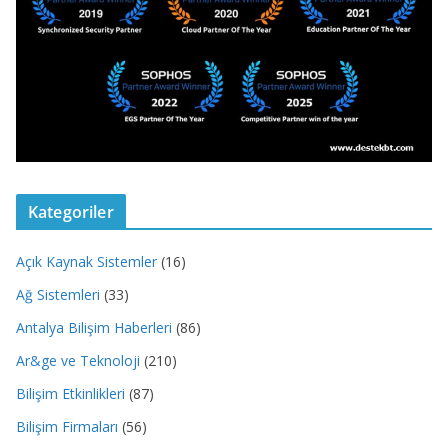
Kategoriler
Açık Kaynak Sistemler
(16)
Ağ Sistemleri
(33)
Antalya Bilişim Haberleri
(86)
Ar&ge ve Teknoloji
(210)
Bilişim Etkinlikleri
(87)
Bilişim Firmaları
(56)