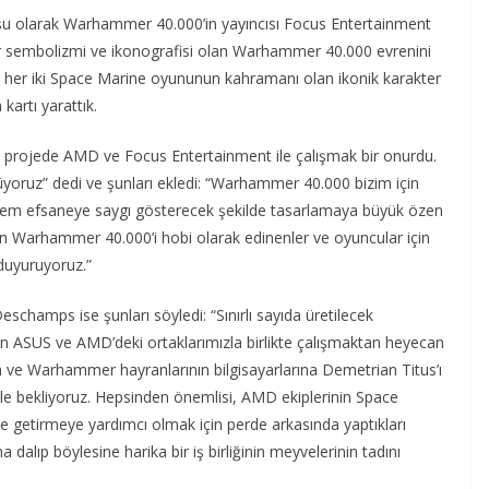
şu olarak Warhammer 40.000’in yayıncısı Focus Entertainment
in bir sembolizmi ve ikonografisi olan Warhammer 40.000 evrenini
k, her iki Space Marine oyununun kahramanı olan ikonik karakter
kartı yarattık.
projede AMD ve Focus Entertainment ile çalışmak bir onurdu.
üyoruz” dedi ve şunları ekledi: “Warhammer 40.000 bizim için
şem efsaneye saygı gösterecek şekilde tasarlamaya büyük özen
inin Warhammer 40.000’i hobi olarak edinenler ve oyuncular için
 duyuruyoruz.”
hamps ise şunları söyledi: “Sınırlı sayıda üretilecek
n ASUS ve AMD’deki ortaklarımızla birlikte çalışmaktan heyecan
n ve Warhammer hayranlarının bilgisayarlarına Demetrian Titus’ı
le bekliyoruz. Hepsinden önemlisi, AMD ekiplerinin Space
ne getirmeye yardımcı olmak için perde arkasında yaptıkları
 dalıp böylesine harika bir iş birliğinin meyvelerinin tadını