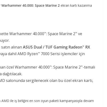
r
Warhammer 40.000: Space Marine 2
ekran kartı kazanma
akette Warhammer 40.000
: Space Marine 2
ve
™
™
uyor.
 satın alınan
ASUS Dual / TUF Gaming Radeon
RX
™
yaya dahil AMD Ryzen
7000 Serisi işlemciler için
™
lanan özel Warhammer 40.000
: Space Marine 2
-temalı
™
™
a dağıtılacak.
 salonunda sergilenecek olan bu özel ekran kartı,
n AMD ile iş birliğini en son oyun paketi kampanyasıyla devam