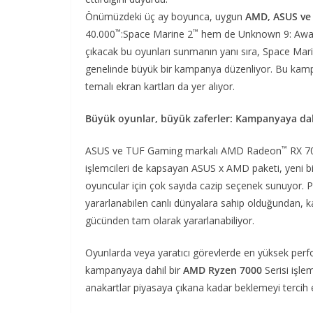
Önümüzdeki üç ay boyunca, uygun
AMD, ASUS ve
™
™
40.000
:Space Marine 2
hem de Unknown 9: Awa
çıkacak bu oyunları sunmanın yanı sıra, Space Marin
genelinde büyük bir kampanya düzenliyor. Bu kamp
temalı ekran kartları da yer alıyor.
Büyük oyunlar, büyük zaferler: Kampanyaya dah
™
ASUS ve TUF Gaming markalı AMD Radeon
RX 70
işlemcileri de kapsayan ASUS x AMD paketi, yeni bi
oyuncular için çok sayıda cazip seçenek sunuyor. 
yararlanabilen canlı dünyalara sahip olduğundan,
gücünden tam olarak yararlanabiliyor.
Oyunlarda veya yaratıcı görevlerde en yüksek perf
kampanyaya dahil bir
AMD Ryzen 7000
Serisi işle
anakartlar piyasaya çıkana kadar beklemeyi tercih e