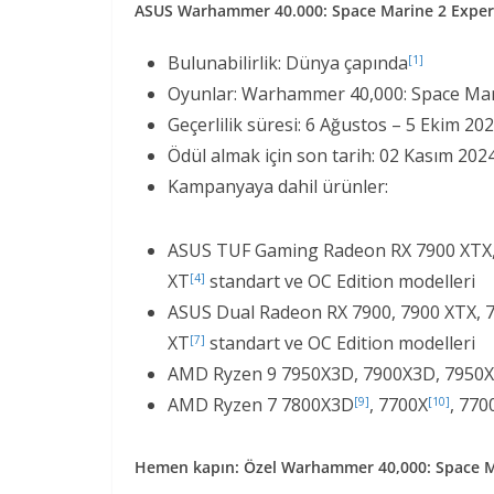
ASUS Warhammer 40.000: Space Marine 2 Experie
Bulunabilirlik: Dünya çapında
[1]
Oyunlar: Warhammer 40,000: Space Ma
Geçerlilik süresi: 6 Ağustos – 5 Ekim 20
Ödül almak için son tarih: 02 Kasım 202
Kampanyaya dahil ürünler:
ASUS TUF Gaming Radeon RX 7900 XTX, 
XT
standart ve OC Edition modelleri
[4]
ASUS Dual Radeon RX 7900, 7900 XTX, 7
XT
standart ve OC Edition modelleri
[7]
AMD Ryzen 9 7950X3D, 7900X3D, 7950X,
AMD Ryzen 7 7800X3D
, 7700X
, 770
[9]
[10]
Hemen kapın: Özel Warhammer 40,000: Space Ma