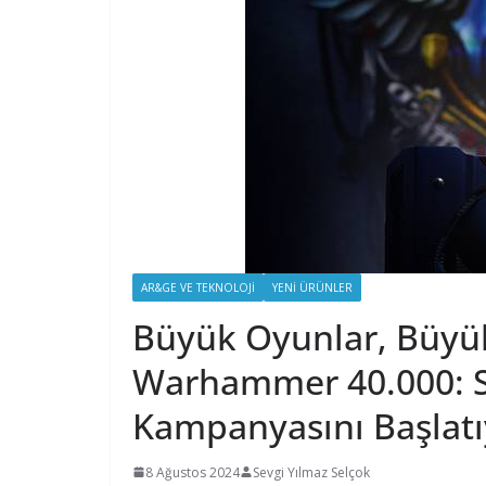
AR&GE VE TEKNOLOJI
YENI ÜRÜNLER
Büyük Oyunlar, Büyük
Warhammer 40.000: S
Kampanyasını Başlatı
8 Ağustos 2024
Sevgi Yılmaz Selçok