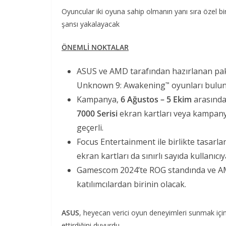
Oyuncular iki oyuna sahip olmanın yanı sıra özel bi
şansı yakalayacak
ÖNEMLİ NOKTALAR
ASUS ve AMD tarafından hazırlanan p
Unknown 9: Awakening
oyunları bulun
™
Kampanya,
6 Ağustos – 5 Ekim
arasında
7000 Serisi
ekran kartları veya kampan
geçerli.
Focus Entertainment ile birlikte tasar
ekran kartları da sınırlı sayıda kullanıcıy
Gamescom 2024’te ROG standında ve AMD
katılımcılardan birinin olacak.
ASUS
, heyecan verici oyun deneyimleri sunmak içi
ettirdiğini duyurdu.