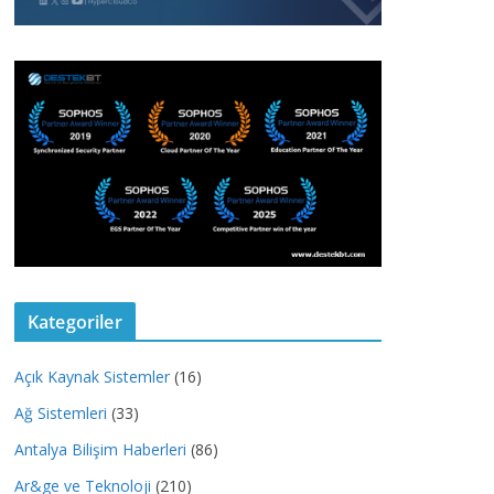
Kategoriler
Açık Kaynak Sistemler
(16)
Ağ Sistemleri
(33)
Antalya Bilişim Haberleri
(86)
Ar&ge ve Teknoloji
(210)