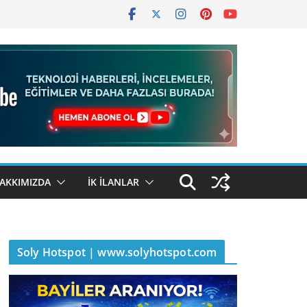
AKKIMIZDA
İK İLANLAR
Soly Hotspot | www.solyhotspot.com