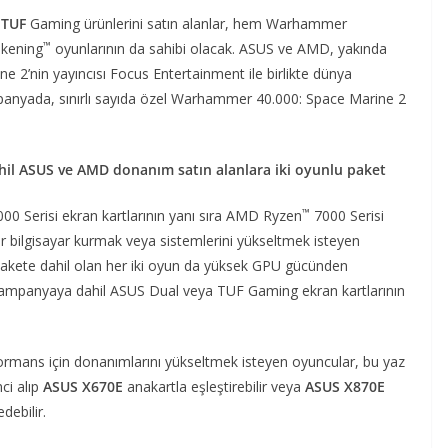
 TUF
Gaming ürünlerini satın alanlar, hem Warhammer
™
kening
oyunlarının da sahibi olacak. ASUS ve AMD, yakında
e 2’nin yayıncısı Focus Entertainment ile birlikte dünya
anyada, sınırlı sayıda özel Warhammer 40.000: Space Marine 2
il ASUS ve AMD donanım satın alanlara iki oyunlu paket
™
00 Serisi ekran kartlarının yanı sıra AMD Ryzen
7000 Serisi
r bilgisayar kurmak veya sistemlerini yükseltmek isteyen
Pakete dahil olan her iki oyun da yüksek GPU gücünden
 kampanyaya dahil ASUS Dual veya TUF Gaming ekran kartlarının
ormans için donanımlarını yükseltmek isteyen oyuncular, bu yaz
mci alıp
ASUS X670E
anakartla eşleştirebilir veya
ASUS X870E
debilir.