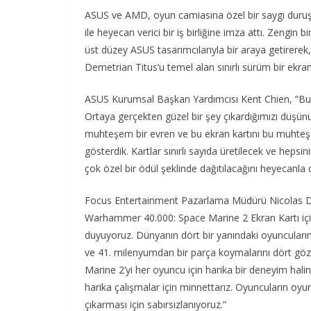
ASUS ve AMD, oyun camiasına özel bir saygı duru
ile heyecan verici bir iş birliğine imza attı. Zeng
üst düzey ASUS tasarımcılarıyla bir araya getirere
Demetrian Titus’u temel alan sınırlı sürüm bir ekran 
ASUS Kurumsal Başkan Yardımcısı Kent Chien, “Bu 
Ortaya gerçekten güzel bir şey çıkardığımızı düşün
muhteşem bir evren ve bu ekran kartını bu muhte
gösterdik. Kartlar sınırlı sayıda üretilecek ve heps
çok özel bir ödül şeklinde dağıtılacağını heyecanla
Focus Entertainment Pazarlama Müdürü Nicolas Desc
Warhammer 40.000: Space Marine 2 Ekran Kartı içi
duyuyoruz. Dünyanın dört bir yanındaki oyuncuları
ve 41. milenyumdan bir parça koymalarını dört göz
Marine 2’yi her oyuncu için harika bir deneyim hali
harika çalışmalar için minnettarız. Oyuncuların oyuna
çıkarması için sabırsızlanıyoruz.”