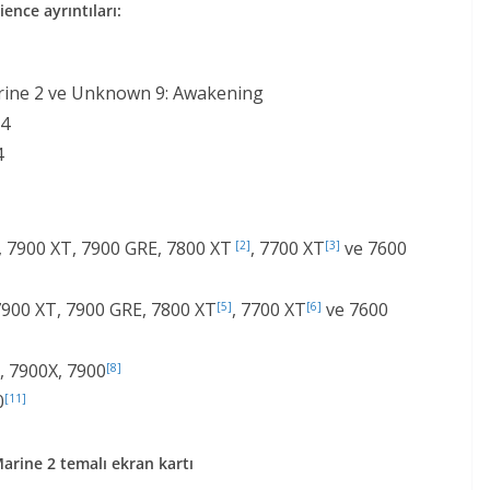
nce ayrıntıları:
rine 2 ve Unknown 9: Awakening
24
4
7900 XT, 7900 GRE, 7800 XT
, 7700 XT
ve 7600
[2]
[3]
900 XT, 7900 GRE, 7800 XT
, 7700 XT
ve 7600
[5]
[6]
 7900X, 7900
[8]
0
[11]
rine 2 temalı ekran kartı