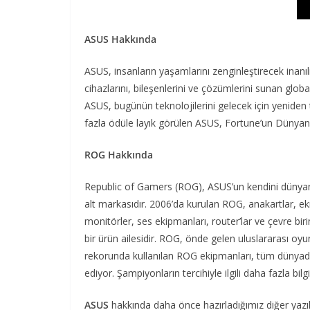
ASUS Hakkında
ASUS, insanların yaşamlarını zenginleştirecek inanı
cihazlarını, bileşenlerini ve çözümlerini sunan global
ASUS, bugünün teknolojilerini gelecek için yeniden
fazla ödüle layık görülen ASUS, Fortune’un Dünyanın 
ROG Hakkında
Republic of Gamers (ROG), ASUS’un kendini dünyanın
alt markasıdır. 2006’da kurulan ROG, anakartlar, ekr
monitörler, ses ekipmanları, router’lar ve çevre bir
bir ürün ailesidir. ROG, önde gelen uluslararası oyun
rekorunda kullanılan ROG ekipmanları, tüm dünyada
ediyor. Şampiyonların tercihiyle ilgili daha fazla bi
ASUS
hakkında daha önce hazırladığımız diğer yazı