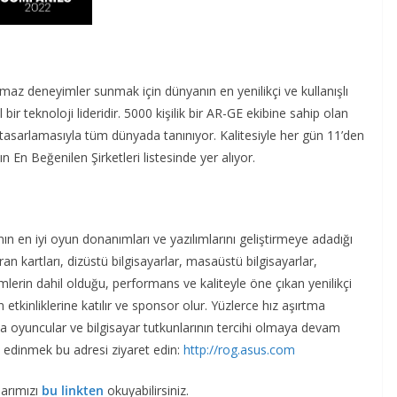
lmaz deneyimler sunmak için dünyanın en yenilikçi ve kullanışlı
 bir teknoloji lideridir. 5000 kişilik bir AR-GE ekibine sahip olan
 tasarlamasıyla tüm dünyada tanınıyor. Kalitesiyle her gün 11’den
En Beğenilen Şirketleri listesinde yer alıyor.
 en iyi oyun donanımları ve yazılımlarını geliştirmeye adadığı
an kartları, dizüstü bilgisayarlar, masaüstü bilgisayarlar,
imlerin dahil olduğu, performans ve kaliteyle öne çıkan yenilikçi
 etkinliklerine katılır ve sponsor olur. Yüzlerce hız aşırtma
 oyuncular ve bilgisayar tutkunlarının tercihi olmaya devam
lgi edinmek bu adresi ziyaret edin:
http://rog.asus.com
larımızı
bu linkten
okuyabilirsiniz.