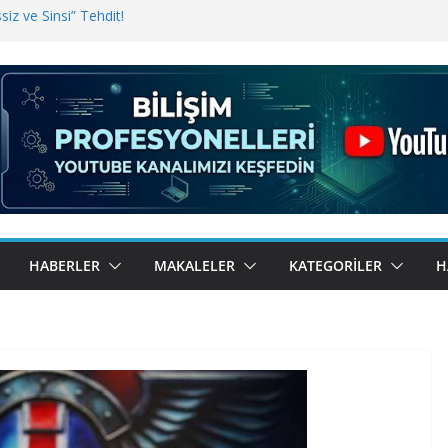
iz ve Sinsi” Tehdit!
inde Erişim Sorunu
i, Bugün BulutTahsilat’ta
ndı? Kemal Oral Tüm Sorularımızı
HABERLER
MAKALELER
KATEGORILER
H