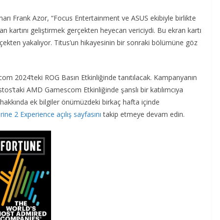
 Frank Azor, “Focus Entertainment ve ASUS ekibiyle birlikte
kran kartını geliştirmek gerçekten heyecan vericiydi. Bu ekran kartı
kten yakalıyor. Titus’un hikayesinin bir sonraki bölümüne göz
com 2024’teki ROG Basın Etkinliğinde tanıtılacak. Kampanyanın
ustos’taki AMD Gamescom Etkinliğinde şanslı bir katılımcıya
rı hakkında ek bilgiler önümüzdeki birkaç hafta içinde
e 2 Experience açılış sayfasını
takip etmeye devam edin.