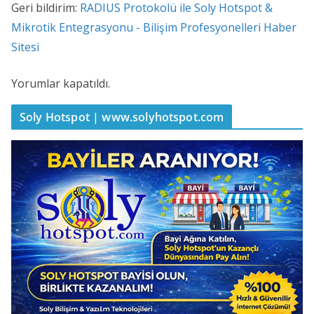
Geri bildirim:
RADIUS Protokolü ile Soly Hotspot &
Mikrotik Entegrasyonu - Bilişim Profesyonelleri Haber
Sitesi
Yorumlar kapatıldı.
Soly Hotspot | www.solyhotspot.com