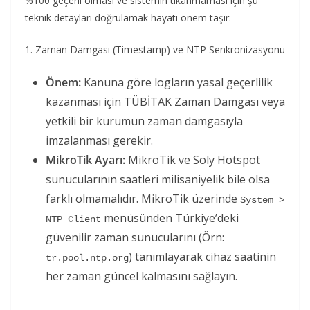
%100 geçerli olması ve sistemin tıkanmaması için şu
teknik detayları doğrulamak hayati önem taşır:
1. Zaman Damgası (Timestamp) ve NTP Senkronizasyonu
Önem:
Kanuna göre logların yasal geçerlilik
kazanması için TÜBİTAK Zaman Damgası veya
yetkili bir kurumun zaman damgasıyla
imzalanması gerekir.
MikroTik Ayarı:
MikroTik ve Soly Hotspot
sunucularının saatleri milisaniyelik bile olsa
farklı olmamalıdır. MikroTik üzerinde
System > 
menüsünden Türkiye’deki
NTP Client
güvenilir zaman sunucularını (Örn:
) tanımlayarak cihaz saatinin
tr.pool.ntp.org
her zaman güncel kalmasını sağlayın.