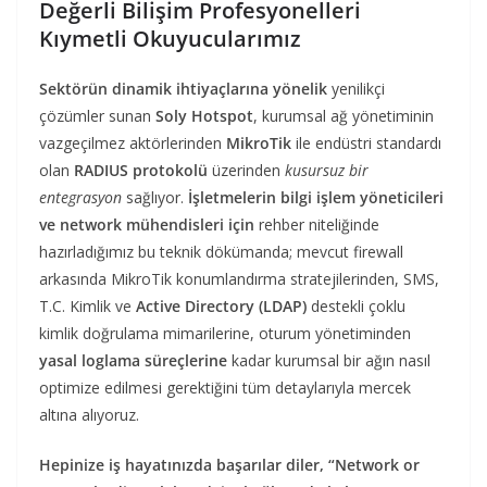
Değerli Bilişim Profesyonelleri
Kıymetli Okuyucularımız
Sektörün dinamik ihtiyaçlarına yönelik
yenilikçi
çözümler sunan
Soly Hotspot
, kurumsal ağ yönetiminin
vazgeçilmez aktörlerinden
MikroTik
ile endüstri standardı
olan
RADIUS protokolü
üzerinden
kusursuz bir
entegrasyon
sağlıyor.
İşletmelerin bilgi işlem yöneticileri
ve network mühendisleri için
rehber niteliğinde
hazırladığımız bu teknik dökümanda; mevcut firewall
arkasında MikroTik konumlandırma stratejilerinden, SMS,
T.C. Kimlik ve
Active Directory (LDAP)
destekli çoklu
kimlik doğrulama mimarilerine, oturum yönetiminden
yasal loglama süreçlerine
kadar kurumsal bir ağın nasıl
optimize edilmesi gerektiğini tüm detaylarıyla mercek
altına alıyoruz.
Hepinize iş hayatınızda başarılar diler, “Network or