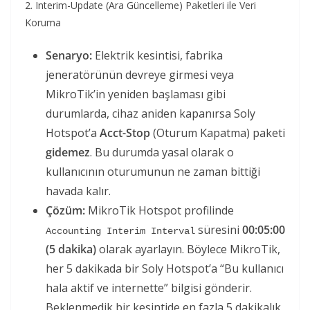
2. Interim-Update (Ara Güncelleme) Paketleri ile Veri
Koruma
Senaryo:
Elektrik kesintisi, fabrika
jeneratörünün devreye girmesi veya
MikroTik’in yeniden başlaması gibi
durumlarda, cihaz aniden kapanırsa Soly
Hotspot’a
Acct-Stop
(Oturum Kapatma) paketi
gidemez
. Bu durumda yasal olarak o
kullanıcının oturumunun ne zaman bittiği
havada kalır.
Çözüm:
MikroTik Hotspot profilinde
süresini
00:05:00
Accounting Interim Interval
(5 dakika)
olarak ayarlayın. Böylece MikroTik,
her 5 dakikada bir Soly Hotspot’a “Bu kullanıcı
hala aktif ve internette” bilgisi gönderir.
Beklenmedik bir kesintide en fazla 5 dakikalık