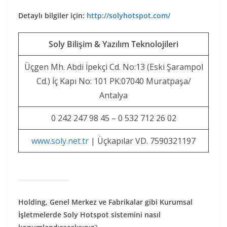
Detaylı bilgiler için:
http://solyhotspot.com/
Soly Bilişim & Yazılım Teknolojileri
Üçgen Mh. Abdi İpekçi Cd. No:13 (Eski Şarampol
Cd.) İç Kapı No: 101 PK:07040 Muratpaşa/
Antalya
0 242 247 98 45 – 0 532 712 26 02
www.soly.net.tr
| Üçkapılar VD. 7590321197
Holding, Genel Merkez ve Fabrikalar gibi Kurumsal
İşletmelerde
Soly Hotspot sistemini nasıl