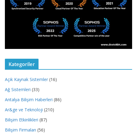
Kategoriler
Açık Kaynak Sistemler
(16)
Ağ Sistemleri
(33)
Antalya Bilişim Haberleri
(86)
Ar&ge ve Teknoloji
(210)
Bilişim Etkinlikleri
(87)
Bilişim Firmaları
(56)