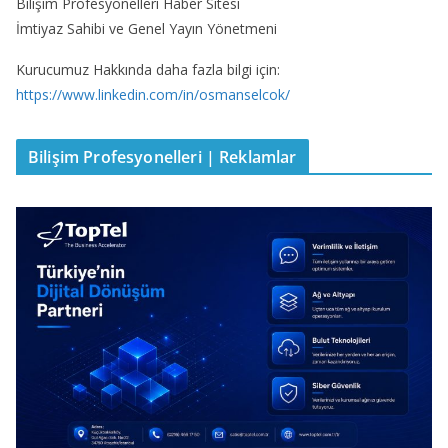
Bilişim Profesyonelleri Haber Sitesi
İmtiyaz Sahibi ve Genel Yayın Yönetmeni
Kurucumuz Hakkında daha fazla bilgi için:
https://www.linkedin.com/in/osmanselcok/
Bilişim Profesyonelleri | Reklamlar