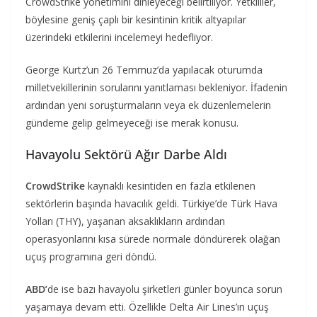
CrowdStrike yönetimini dinleyeceği belirtiliyor. Yetkililer,
böylesine geniş çaplı bir kesintinin kritik altyapılar
üzerindeki etkilerini incelemeyi hedefliyor.
George Kurtz’un 26 Temmuz’da yapılacak oturumda
milletvekillerinin sorularını yanıtlaması bekleniyor. İfadenin
ardından yeni soruşturmaların veya ek düzenlemelerin
gündeme gelip gelmeyeceği ise merak konusu.
Havayolu Sektörü Ağır Darbe Aldı
CrowdStrike
kaynaklı kesintiden en fazla etkilenen
sektörlerin başında havacılık geldi. Türkiye’de Türk Hava
Yolları (THY), yaşanan aksaklıkların ardından
operasyonlarını kısa sürede normale döndürerek olağan
uçuş programına geri döndü.
ABD’
de ise bazı havayolu şirketleri günler boyunca sorun
yaşamaya devam etti. Özellikle Delta Air Lines’ın uçuş