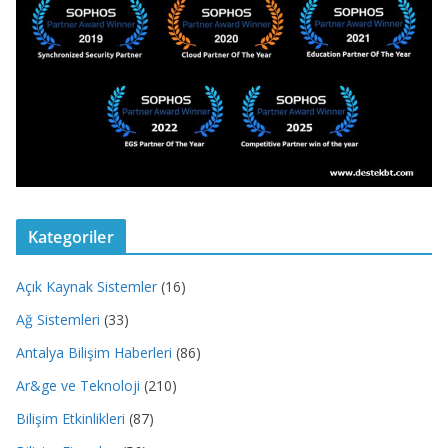
Kategoriler
Açık Kaynak Sistemler
(16)
Ağ Sistemleri
(33)
Antalya Bilişim Haberleri
(86)
Ar&ge ve Teknoloji
(210)
Bilişim Etkinlikleri
(87)