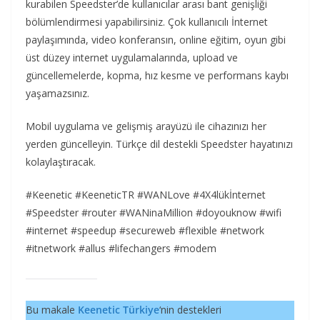
kurabilen Speedster’de kullanıcılar arası bant genişliği
bölümlendirmesi yapabilirsiniz. Çok kullanıcılı İnternet
paylaşımında, video konferansın, online eğitim, oyun gibi
üst düzey internet uygulamalarında, upload ve
güncellemelerde, kopma, hız kesme ve performans kaybı
yaşamazsınız.
Mobil uygulama ve gelişmiş arayüzü ile cihazınızı her
yerden güncelleyin. Türkçe dil destekli Speedster hayatınızı
kolaylaştıracak.
#Keenetic #KeeneticTR #WANLove #4X4lükİnternet
#Speedster #router #WANinaMillion #doyouknow #wifi
#internet #speedup #secureweb #flexible #network
#itnetwork #allus #lifechangers #modem
Bu makale
Keenetic Türkiye
‘nin destekleri