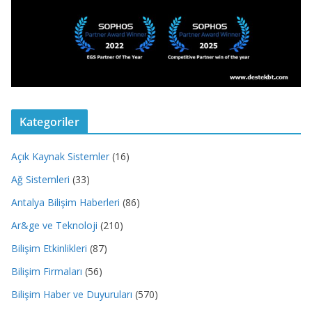
Kategoriler
Açık Kaynak Sistemler
(16)
Ağ Sistemleri
(33)
Antalya Bilişim Haberleri
(86)
Ar&ge ve Teknoloji
(210)
Bilişim Etkinlikleri
(87)
Bilişim Firmaları
(56)
Bilişim Haber ve Duyuruları
(570)