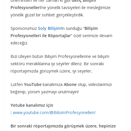
öneminden ve her zaman ki gibi
Genç Bilişim
Profesyonelleri
‘ne yönelik tavsiyeleri ile mesleğimize
yönelik güzel bir sohbet gerçekleştirdik.
Sponsorumuz
Soly Bilişim
‘in sunduğu “
Bilişim
Profesyonelleri ile Röportajlar
” özel serimize devam
edeceğiz.
Bizi izleyen bütün Bilişim Profesyonellerine ve bilişim
sektörü meraklılarına iyi seyirler dileriz. Bir sonraki
röportajımızda görüşmek üzere, iyi seyirler..
Lütfen
YouTube
kanalımıza
Abone
olup, videolarımızı
beğenip, yorum yazmayı unutmayın!
Yotube kanalımız için
:
www.youtube.com/@BilisimProfesyonelleri/
Bir sonraki röportajımızda görüşmek üzere, hepinize