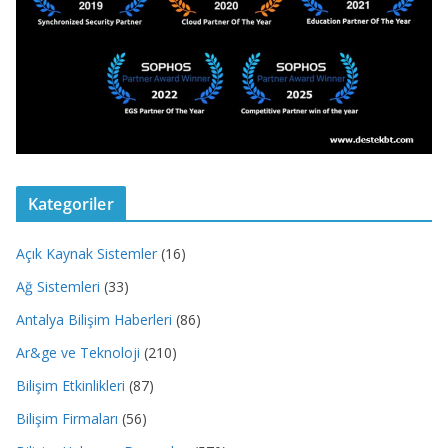
Kategoriler
Açık Kaynak Sistemler
(16)
Ağ Sistemleri
(33)
Antalya Bilişim Haberleri
(86)
Ar&ge ve Teknoloji
(210)
Bilişim Etkinlikleri
(87)
Bilişim Firmaları
(56)